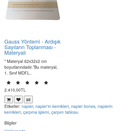
Gauss Yöntemi - Ardışık
Sayıların Toplanması -
Materyali
* Materyal 62x32x2 cm
boyutlarındadır.*Bu materyal,
1. Sınıf MDFL..
2.410,00TL
Etiketler:
napier
,
napier'in kemikleri
,
napier bones
,
napierin
kemikleri
,
çarpma işlemi
,
çarpım tablosu
Bilgiler
Hakkımızda