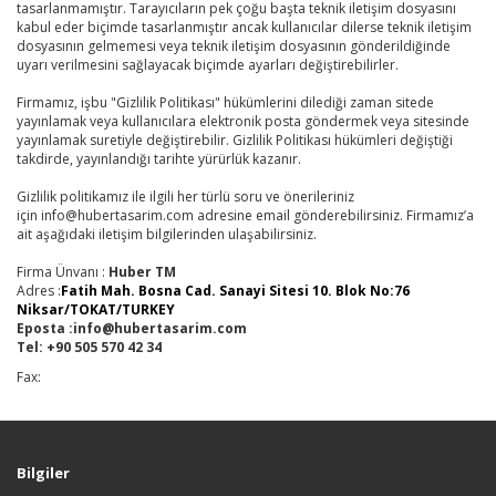
tasarlanmamıştır. Tarayıcıların pek çoğu başta teknik iletişim dosyasını
kabul eder biçimde tasarlanmıştır ancak kullanıcılar dilerse teknik iletişim
dosyasının gelmemesi veya teknik iletişim dosyasının gönderildiğinde
uyarı verilmesini sağlayacak biçimde ayarları değiştirebilirler.
Firmamız, işbu "Gizlilik Politikası" hükümlerini dilediği zaman sitede
yayınlamak veya kullanıcılara elektronik posta göndermek veya sitesinde
yayınlamak suretiyle değiştirebilir. Gizlilik Politikası hükümleri değiştiği
takdirde, yayınlandığı tarihte yürürlük kazanır.
Gizlilik politikamız ile ilgili her türlü soru ve önerileriniz
için info@hubertasarim.com adresine email gönderebilirsiniz. Firmamız’a
ait aşağıdaki iletişim bilgilerinden ulaşabilirsiniz.
Firma Ünvanı :
Huber TM
Adres :
Fatih Mah. Bosna Cad. Sanayi Sitesi 10. Blok No:76
Niksar/TOKAT/TURKEY
Eposta :info@hubertasarim.com
Tel: +90 505 570 42 34
Fax:
Bilgiler