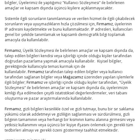
bilgiler, Üyelerimiz ile yaptığımız "Kullanıcı Sözleşmesi" ile belirlenen
amaçlar ve kapsam dışında üçüncü kişilere açıklanmayacaktır.
Sistemle ilgili sorunların tanımlanması ve verilen hizmet ile ilgili çıkabilecek
sorunların veya uyuşmazlıkların hızla çözülmesi için,
Firmamız
, üyelerinin
IP adresini kaydetmekte ve bunu kullanmaktadır. IP adresleri, kullanıcıları
genel bir şekilde tanımlamak ve kapsamlı demografik bilgi toplamak
amacıyla da kullanılabilir.
Firmamız
, Üyelik Sözleşmesi ile belirlenen amaçlar ve kapsam dışında da,
talep edilen bilgileri kendisi veya işbirliği içinde olduğu kişiler tarafından
doğrudan pazarlama yapmak amacıyla kullanabilir. Kişisel bilgiler,
gerektiğinde kullanıcıyla temas kurmak için de
kullanılabilir.
Firmamız
tarafından talep edilen bilgiler veya kullanıcı
tarafından sağlanan bilgiler veya
Mağazamız
üzerinden yapılan işlemlerle
ilgili bilgiler;
Firmamız
ve işbirliği içinde olduğu kişiler tarafından, "Üyelik
Sözleşmesi" ile belirlenen amaçlar ve kapsam dışında da, üyelerimizin
kimliği ifşa edilmeden çeşitli istatistiksel değerlendirmeler, veri tabanı
oluşturma ve pazar araştırmalarında kullanılabilir.
Firmamız
, gizli bilgileri kesinlikle özel ve gizli tutmayı, bunu bir sır saklama
yükümü olarak addetmeyi ve gizliliğin sağlanması ve sürdürülmesi, gizli
bilginin tamamının veya herhangi bir kısmının kamu alanına girmesini veya
yetkisiz kullanımını veya üçüncü bir kişiye ifşasını önlemek için gerekli tüm
tedbirleri almayı ve gerekli özeni göstermeyi taahhüt etmektedir.