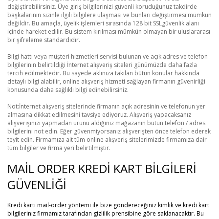
değiştirebilirsiniz. Üye giriş bilgilerinizi güvenli koruduğunuz takdirde
başkalarının sizinle ilgili bilgilere ulaşması ve bunları değiştirmesi mümkün
değildir. Bu amaçla, üyelik işlemleri sırasında 128 bit SSLgüvenlik alanı
içinde hareket edilir. Bu sistem kırılması mümkün olmayan bir uluslararası
bir şifreleme standardıdır.
Bilgi hattı veya müşteri hizmetleri servisi bulunan ve açık adres ve telefon
bilgilerinin belirtildiği İnternet alışveriş siteleri günümüzde daha fazla
tercih edilmektedir. Bu sayede aklınıza takılan bütün konular hakkında
detaylı bilgi alabilir, online alışveriş hizmeti sağlayan firmanın güvenirliği
konusunda daha sağlıklı bilgi edinebilirsiniz.
Not:İnternet alışveriş sitelerinde firmanın açık adresinin ve telefonun yer
almasına dikkat edilmesini tavsiye ediyoruz. Alışveriş yapacaksanız
alışverişinizi yapmadan ürünü aldığınız mağazanın bütün telefon / adres
bilgilerini not edin. Eğer güvenmiyorsanız alışverişten önce telefon ederek
teyit edin. Firmamıza ait tüm online alışveriş sitelerimizde firmamıza dair
tüm bilgiler ve firma yeri belirtilmiştir.
MAİL ORDER KREDİ KART BİLGİLERİ
GÜVENLİĞİ
Kredi kartı mail-order yöntemi ile bize göndereceğiniz kimlik ve kredi kart
bilgileriniz firmamız tarafından gizlilik prensibine göre saklanacaktır. Bu