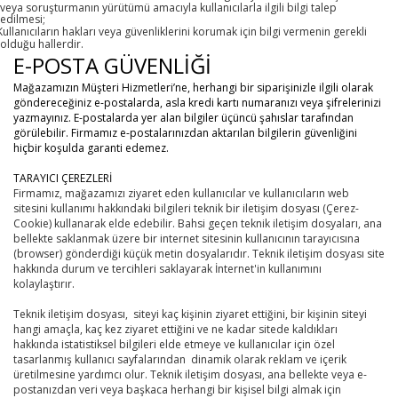
veya soruşturmanın yürütümü amacıyla kullanıcılarla ilgili bilgi talep
edilmesi;
Kullanıcıların hakları veya güvenliklerini korumak için bilgi vermenin gerekli
olduğu hallerdir.
E-POSTA GÜVENLİĞİ
Mağazamızın Müşteri Hizmetleri’ne, herhangi bir siparişinizle ilgili olarak
göndereceğiniz e-postalarda, asla kredi kartı numaranızı veya şifrelerinizi
yazmayınız. E-postalarda yer alan bilgiler üçüncü şahıslar tarafından
görülebilir. Firmamız e-postalarınızdan aktarılan bilgilerin güvenliğini
hiçbir koşulda garanti edemez.
TARAYICI ÇEREZLERİ
Firmamız, mağazamızı ziyaret eden kullanıcılar ve kullanıcıların web
sitesini kullanımı hakkındaki bilgileri teknik bir iletişim dosyası (Çerez-
Cookie) kullanarak elde edebilir. Bahsi geçen teknik iletişim dosyaları, ana
bellekte saklanmak üzere bir internet sitesinin kullanıcının tarayıcısına
(browser) gönderdiği küçük metin dosyalarıdır. Teknik iletişim dosyası site
hakkında durum ve tercihleri saklayarak İnternet'in kullanımını
kolaylaştırır.
Teknik iletişim dosyası, siteyi kaç kişinin ziyaret ettiğini, bir kişinin siteyi
hangi amaçla, kaç kez ziyaret ettiğini ve ne kadar sitede kaldıkları
hakkında istatistiksel bilgileri elde etmeye ve kullanıcılar için özel
tasarlanmış kullanıcı sayfalarından dinamik olarak reklam ve içerik
üretilmesine yardımcı olur. Teknik iletişim dosyası, ana bellekte veya e-
postanızdan veri veya başkaca herhangi bir kişisel bilgi almak için