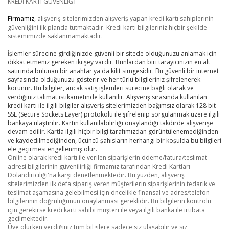
KREDİ KARTI GÜVENLİĞİ
Firmamız
, alışveriş sitelerimizden alışveriş yapan kredi kartı sahiplerinin
güvenliğini ilk planda tutmaktadır. Kredi kartı bilgileriniz hiçbir şekilde
sistemimizde saklanmamaktadır.
İşlemler sürecine girdiğinizde güvenli bir sitede olduğunuzu anlamak için
dikkat etmeniz gereken iki şey vardır. Bunlardan biri tarayıcınızın en alt
satırında bulunan bir anahtar ya da kilit simgesidir. Bu güvenli bir internet
sayfasında olduğunuzu gösterir ve her türlü bilgileriniz şifrelenerek
korunur. Bu bilgiler, ancak satış işlemleri sürecine bağlı olarak ve
verdiğiniz talimat istikametinde kullanılır. Alışveriş sırasında kullanılan
kredi kartı ile ilgili bilgiler alışveriş sitelerimizden bağımsız olarak 128 bit
SSL (Secure Sockets Layer) protokolü ile şifrelenip sorgulanmak üzere ilgili
bankaya ulaştırılır. Kartın kullanılabilirliği onaylandığı takdirde alışverişe
devam edilir. Kartla ilgili hiçbir bilgi tarafımızdan görüntülenemediğinden
ve kaydedilmediğinden, üçüncü şahısların herhangi bir koşulda bu bilgileri
ele geçirmesi engellenmiş olur.
Online olarak kredi kartı ile verilen siparişlerin ödeme/fatura/teslimat
adresi bilgilerinin güvenilirliği firmamız tarafından Kredi Kartları
Dolandırıcılığı'na karşı denetlenmektedir. Bu yüzden, alışveriş
sitelerimizden ilk defa sipariş veren müşterilerin siparişlerinin tedarik ve
teslimat aşamasına gelebilmesi için öncelikle finansal ve adres/telefon
bilgilerinin doğruluğunun onaylanması gereklidir. Bu bilgilerin kontrolü
için gerekirse kredi kartı sahibi müşteri ile veya ilgili banka ile irtibata
geçilmektedir.
Üye olurken verdiğiniz tüm bilgilere sadece siz ulaşabilir ve siz