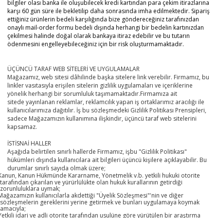
bilgiler olası banka ile oluşubilecek kredi kartından para çekim itirazlarına
karşı 60 gün süre ile bekletilip daha sonrasında imha edilmektedir. Sipariş
ettiğiniz ürünlerin bedeli karşılığında bize göndereceğiniz tarafınızdan
onaylı mail-order formu bedeli dışında herhangi bir bedelin kartınızdan
çekilmesi halinde doğal olarak bankaya itiraz edebilir ve bu tutarın
ödenmesini engelleyebileceğiniz için bir risk oluşturmamaktadır.
ÜÇÜNCÜ TARAF WEB SİTELERİ VE UYGULAMALAR
Mağazamız, web sitesi dâhilinde başka sitelere link verebilir. Firmamız, bu
linkler vasıtasıyla erişilen sitelerin gizlilik uygulamaları ve içeriklerine
yönelik herhangi bir sorumluluk taşımamaktadır.Firmamıza ait
sitede yayınlanan reklamlar, reklamcılık yapan iş ortaklarımız aracılığı ile
kullanıcılarımıza dağıtılır. İş bu sözleşmedeki Gizlilik Politikası Prensipleri,
sadece Mağazamızın kullanımına ilişkindir, üçüncü taraf web sitelerini
kapsamaz.
İSTİSNAİ HALLER
Aşağıda belirtilen sınırlı hallerde Firmamız, işbu "Gizlilik Politikası"
hükümleri dışında kullanıcılara ait bilgileri üçüncü kişilere açıklayabilir. Bu
durumlar sınırlı sayıda olmak üzere;
Kanun, Kanun Hükmünde Kararname, Yönetmelik v.b. yetkili hukuki otorite
tarafından çıkarılan ve yürürlülükte olan hukuk kurallarının getirdiği
zorunluluklara uymak;
Mağazamızın kullanıcılarla akdettiği "Üyelik Sözleşmesi"'nin ve diğer
sözleşmelerin gereklerini yerine getirmek ve bunları uygulamaya koymak
amacıyla;
Yetkili idari ve adli otorite tarafından usulüne göre yürütülen bir araştırma