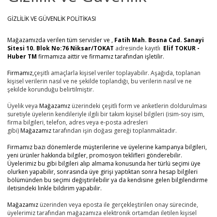
GİZLİLİK VE GÜVENLİK POLİTİKASI
Mağazamızda verilen tüm servisler ve ,
Fatih Mah. Bosna Cad. Sanayi
Sitesi 10. Blok No:76 Niksar/TOKAT
adresinde kayıtlı
Elif TOKUR -
Huber TM
firmamıza aittir ve firmamız tarafından işletilir.
Firmamız,
çeşitli amaçlarla kişisel veriler toplayabilir. Aşağıda, toplanan
kişisel verilerin nasıl ve ne şekilde toplandığı, bu verilerin nasıl ve ne
şekilde korunduğu belirtilmiştir.
Üyelik veya
Mağazamız
üzerindeki çeşitli form ve anketlerin doldurulması
suretiyle üyelerin kendileriyle ilgili bir takım kişisel bilgileri (isim-soy isim,
firma bilgileri, telefon, adres veya e-posta adresleri
gibi)
Mağazamız
tarafından işin doğası gereği toplanmaktadır.
Firmamız bazı dönemlerde müşterilerine ve üyelerine kampanya bilgileri,
yeni ürünler hakkında bilgiler, promosyon teklifleri gönderebilir.
Üyelerimiz bu gibi bilgileri alıp almama konusunda her türlü seçimi üye
olurken yapabilir, sonrasında üye girişi yaptıktan sonra hesap bilgileri
bölümünden bu seçimi değiştirilebilir ya da kendisine gelen bilgilendirme
iletisindeki linkle bildirim yapabilir.
Mağazamız
üzerinden veya eposta ile gerçekleştirilen onay sürecinde,
üyelerimiz tarafından mağazamıza elektronik ortamdan iletilen kişisel