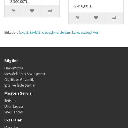
2.360,00TL
2.410,00TL
Etiketler:
(x+y)2
,
(a+b)2
,
özdeşliklerde tam kare
,
özdeşlikler
Bilgiler
Hakkımızda
Mesafeli Satış Sözleşmesi
Gizlilik ve Güvenlik
İptal ve İade Şartları
Müşteri Servisi
İletişim
Ürün İadesi
Site Haritası
Ekstralar
Markalar