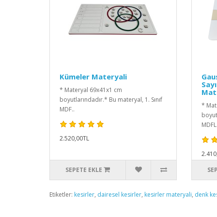
Kümeler Materyali
Gaus
Sayı
* Materyal 69x41x1 cm
Mate
boyutlarındadır.* Bu materyal, 1. Sınıf
* Mat
MDF..
boyut
MDFL.
2.520,00TL
2.410
SEPETE EKLE
SE
Etiketler:
kesirler
,
dairesel kesirler
,
kesirler materyali
,
denk kes