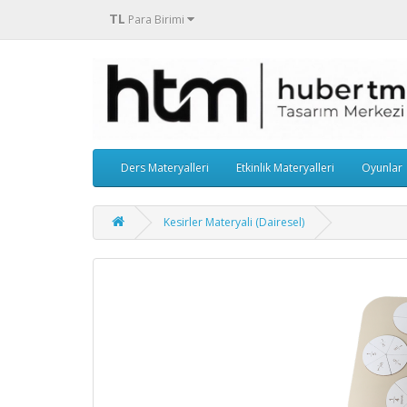
TL
Para Birimi
Ders Materyalleri
Etkinlik Materyalleri
Oyunlar
Kesirler Materyali (Dairesel)