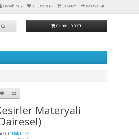
Hesabım
A. Listem (0)
Sepetim
Kasaya Git
0 ürün - 0,00TL
Kesirler Materyali
(Dairesel)
rkalar
Huber TM