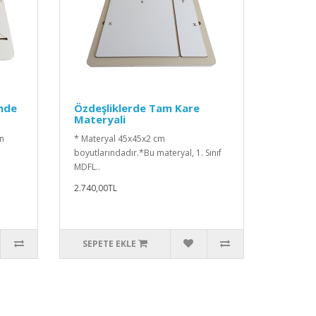
nde
Özdeşliklerde Tam Kare
Materyali
an
* Materyal 45x45x2 cm
boyutlarındadır.*Bu materyal, 1. Sınıf
MDFL..
2.740,00TL
SEPETE EKLE