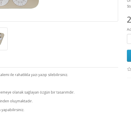
Ür
St
2
Ad
emi ile rahatlıkla yazı yazıp silebilirsiniz.
şlemeye olanak sağlayan özgün bir tasarımdır.
lerinden oluşmaktadır.
 yapabilirsiniz.