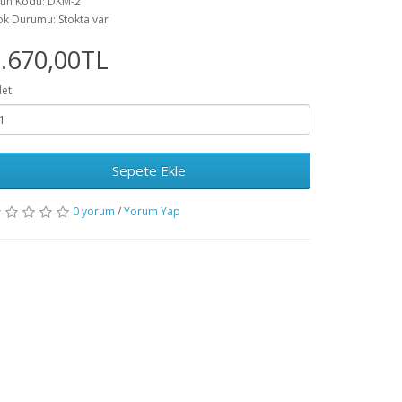
ün Kodu: DKM-2
ok Durumu: Stokta var
.670,00TL
et
Sepete Ekle
0 yorum
/
Yorum Yap