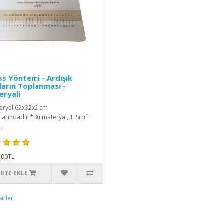
s Yöntemi - Ardışık
ların Toplanması -
ryali
eryal 62x32x2 cm
larındadır.*Bu materyal, 1. Sınıf
.
,00TL
PETE EKLE
irler