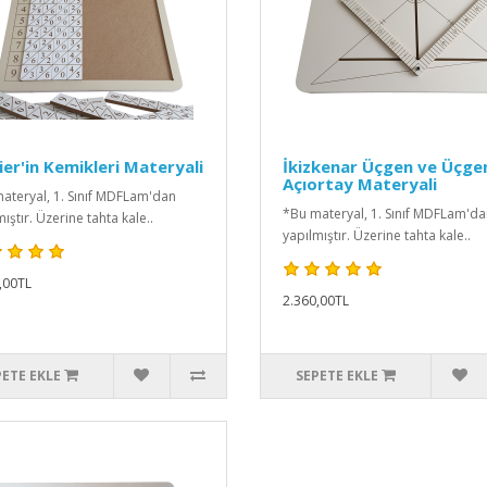
er'in Kemikleri Materyali
İkizkenar Üçgen ve Üçge
Açıortay Materyali
ateryal, 1. Sınıf MDFLam'dan
*Bu materyal, 1. Sınıf MDFLam'd
ıştır. Üzerine tahta kale..
yapılmıştır. Üzerine tahta kale..
,00TL
2.360,00TL
PETE EKLE
SEPETE EKLE