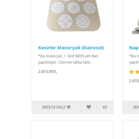
Kesirler Materyali (Dairesel)
Napi
*Bu materyal, 1. Sınıf MDFLam'dan
*Bu m
yapılmıştır. Üzerine tahta kale..
yapılm
2.670,00TL
2.670
SEPETE EKLE
SE