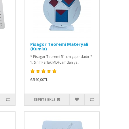
Pisagor Teoremi Materyali
(Kumlu)
* Pisagor Teoremi 51 cm çapındadır.*
1. Sınıf Parlak MDFLamdan ya..
6.540,00TL
SEPETE EKLE