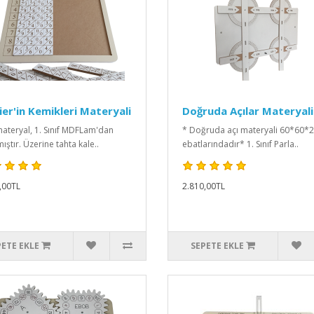
er'in Kemikleri Materyali
Doğruda Açılar Materyali
ateryal, 1. Sınıf MDFLam'dan
* Doğruda açı materyali 60*60*
ıştır. Üzerine tahta kale..
ebatlarındadır* 1. Sınıf Parla..
,00TL
2.810,00TL
PETE EKLE
SEPETE EKLE