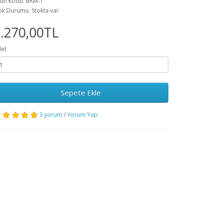
ün Kodu: BKM-1
ok Durumu: Stokta var
.270,00TL
et
Sepete Ekle
3 yorum
/
Yorum Yap