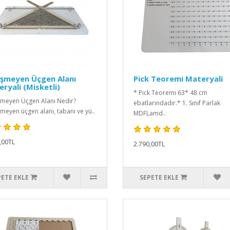
işmeyen Üçgen Alanı
Pick Teoremi Materyali
ryali (Misketli)
* Pick Teoremi 63* 48 cm
meyen Üçgen Alanı Nedir?
ebatlarındadır.* 1. Sınıf Parlak
meyen üçgen alanı, tabanı ve yü..
MDFLamd..
,00TL
2.790,00TL
PETE EKLE
SEPETE EKLE