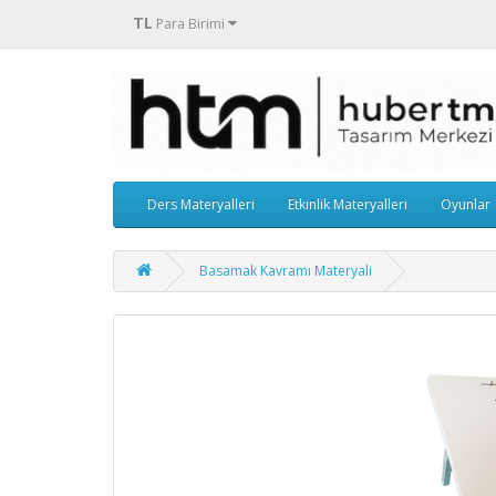
TL
Para Birimi
Ders Materyalleri
Etkinlik Materyalleri
Oyunlar
Basamak Kavramı Materyali