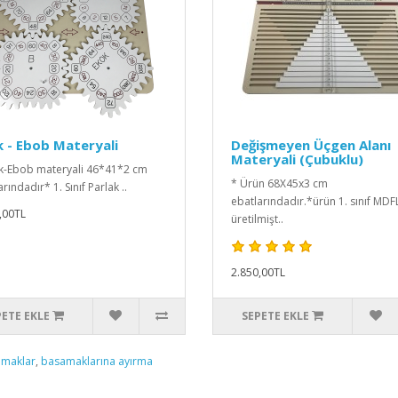
 - Ebob Materyali
Değişmeyen Üçgen Alanı
Materyali (Çubuklu)
k-Ebob materyali 46*41*2 cm
* Ürün 68X45x3 cm
rındadır* 1. Sınıf Parlak ..
ebatlarındadır.*ürün 1. sınıf MD
,00TL
üretilmişt..
2.850,00TL
PETE EKLE
SEPETE EKLE
maklar
,
basamaklarına ayırma