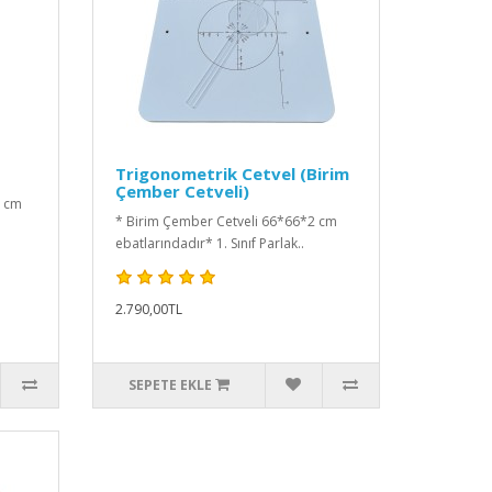
Trigonometrik Cetvel (Birim
Çember Cetveli)
2 cm
* Birim Çember Cetveli 66*66*2 cm
ebatlarındadır* 1. Sınıf Parlak..
2.790,00TL
SEPETE EKLE