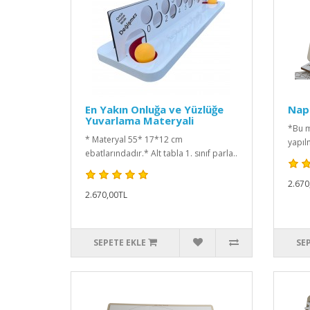
En Yakın Onluğa ve Yüzlüğe
Napi
Yuvarlama Materyali
*Bu m
* Materyal 55* 17*12 cm
yapılm
ebatlarındadır.* Alt tabla 1. sınıf parla..
2.670
2.670,00TL
SEPETE EKLE
SE