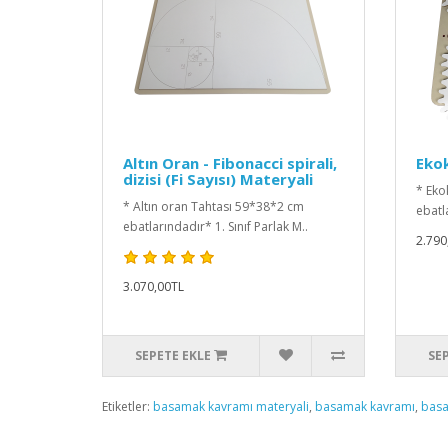
Altın Oran - Fibonacci spirali,
Ekok
dizisi (Fi Sayısı) Materyali
* Eko
* Altın oran Tahtası 59*38*2 cm
ebatla
ebatlarındadır* 1. Sınıf Parlak M..
2.790
3.070,00TL
SEPETE EKLE
SE
Etiketler:
basamak kavramı materyali
,
basamak kavramı
,
basa