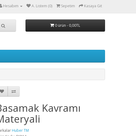
Hesabım
A. Listem (0)
Sepetim
Kasaya Git
0 ürün - 0,00TL
Basamak Kavramı
Materyali
rkalar
Huber TM