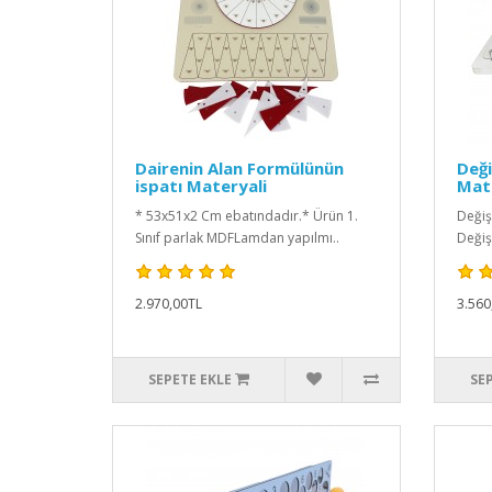
Dairenin Alan Formülünün
Değ
ispatı Materyali
Mate
* 53x51x2 Cm ebatındadır.* Ürün 1.
Değiş
Sınıf parlak MDFLamdan yapılmı..
Değiş
2.970,00TL
3.560
SEPETE EKLE
SE