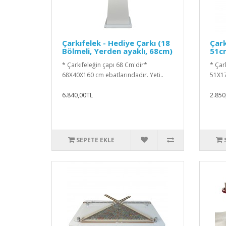
Çarkıfelek - Hediye Çarkı (18
Çark
Bölmeli, Yerden ayaklı, 68cm)
51c
* Çarkıfeleğin çapı 68 Cm'dir*
* Çar
68X40X160 cm ebatlarındadır. Yeti..
51X17
6.840,00TL
2.850
SEPETE EKLE