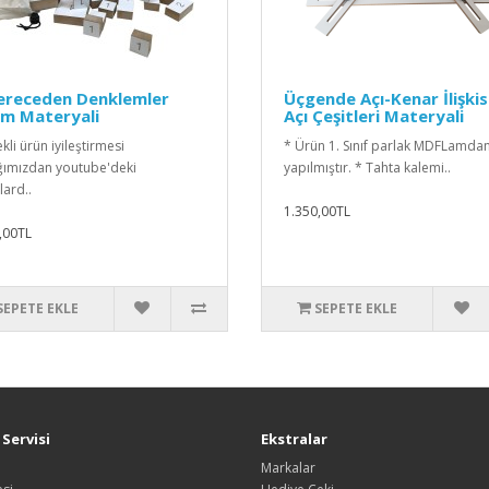
Dereceden Denklemler
Üçgende Açı-Kenar İlişkis
im Materyali
Açı Çeşitleri Materyali
kli ürün iyileştirmesi
* Ürün 1. Sınıf parlak MDFLamda
ğımızdan youtube'deki
yapılmıştır. * Tahta kalemi..
lard..
1.350,00TL
,00TL
SEPETE EKLE
SEPETE EKLE
Servisi
Ekstralar
Markalar