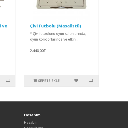
i ve
Çivi Futbolu (Masaüstü)
* Çivi futbolunu oyun salonlarında,
n
oyun koridorlarında ve etkinl..
2.440,00TL
SEPETE EKLE
Hesabım
Hesabım