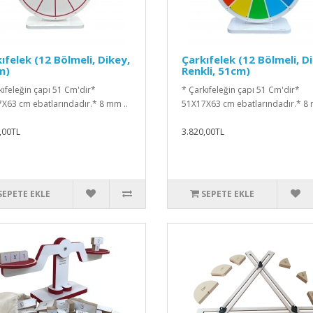
ıfelek (12 Bölmeli, Dikey,
Çarkıfelek (12 Bölmeli, D
m)
Renkli, 51cm)
kıfeleğin çapı 51 Cm'dir*
* Çarkıfeleğin çapı 51 Cm'dir*
X63 cm ebatlarındadır.* 8 mm ..
51X17X63 cm ebatlarındadır.* 8 
,00TL
3.820,00TL
SEPETE EKLE
SEPETE EKLE