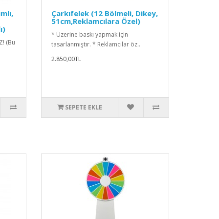
mlı,
Çarkıfelek (12 Bölmeli, Dikey,
51cm,Reklamcılara Özel)
ı)
* Üzerine baskı yapmak için
Z! (Bu
tasarlanmıştır. * Reklamcılar öz..
2.850,00TL
SEPETE EKLE