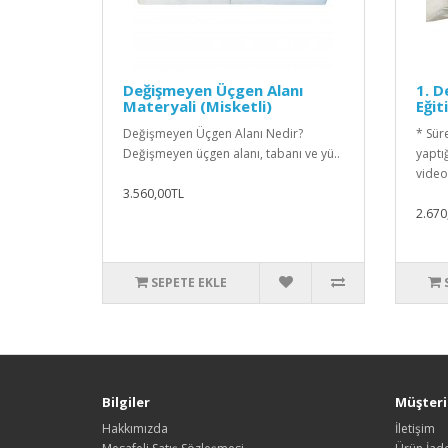
Değişmeyen Üçgen Alanı
1. 
Materyali (Misketli)
Eğit
Değişmeyen Üçgen Alanı Nedir?
* Süre
Değişmeyen üçgen alanı, tabanı ve yü..
yaptı
video
3.560,00TL
2.670
SEPETE EKLE
Bilgiler
Müşteri 
Hakkımızda
İletişim