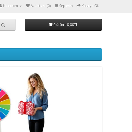
Hesabım
A. Listem (0)
Sepetim
Kasaya Git
0 ürün - 0,00TL