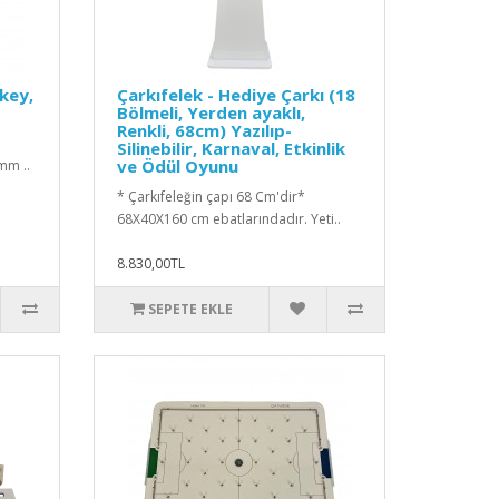
ikey,
Çarkıfelek - Hediye Çarkı (18
Bölmeli, Yerden ayaklı,
Renkli, 68cm) Yazılıp-
Silinebilir, Karnaval, Etkinlik
ve Ödül Oyunu
mm ..
* Çarkıfeleğin çapı 68 Cm'dir*
68X40X160 cm ebatlarındadır. Yeti..
8.830,00TL
SEPETE EKLE