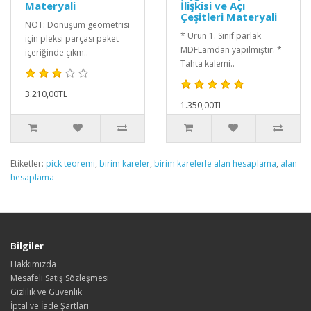
Materyali
İlişkisi ve Açı
Çeşitleri Materyali
NOT: Dönüşüm geometrisi
* Ürün 1. Sınıf parlak
için pleksi parçası paket
MDFLamdan yapılmıştır. *
içeriğinde çıkm..
Tahta kalemi..
3.210,00TL
1.350,00TL
Etiketler:
pick teoremi
,
birim kareler
,
birim karelerle alan hesaplama
,
alan
hesaplama
Bilgiler
Hakkımızda
Mesafeli Satış Sözleşmesi
Gizlilik ve Güvenlik
İptal ve İade Şartları