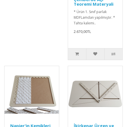
Teoremi Materyali
* Ürün 1. Sınıf parlak
MDFLamdan yapılmıştır. *
Tahta kalemi..
2.670,00TL
Napier'in Kemikleri
İkizkenar Üçgen ve