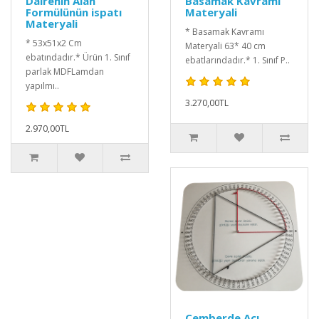
Dairenin Alan
Basamak Kavramı
Formülünün ispatı
Materyali
Materyali
* Basamak Kavramı
* 53x51x2 Cm
Materyali 63* 40 cm
ebatındadır.* Ürün 1. Sınıf
ebatlarındadır.* 1. Sınıf P..
parlak MDFLamdan
yapılmı..
3.270,00TL
2.970,00TL
Çemberde Açı