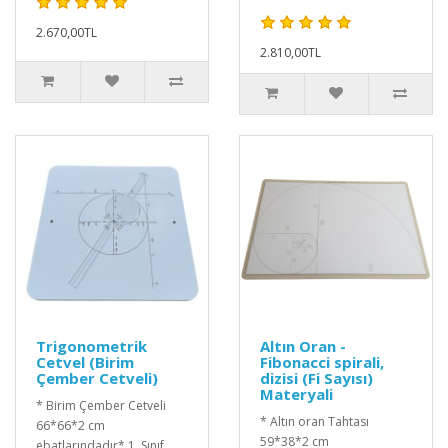
2.670,00TL
2.810,00TL
Trigonometrik
Altın Oran -
Cetvel (Birim
Fibonacci spirali,
Çember Cetveli)
dizisi (Fi Sayısı)
Materyali
* Birim Çember Cetveli
* Altın oran Tahtası
66*66*2 cm
59*38*2 cm
ebatlarındadır* 1. Sınıf