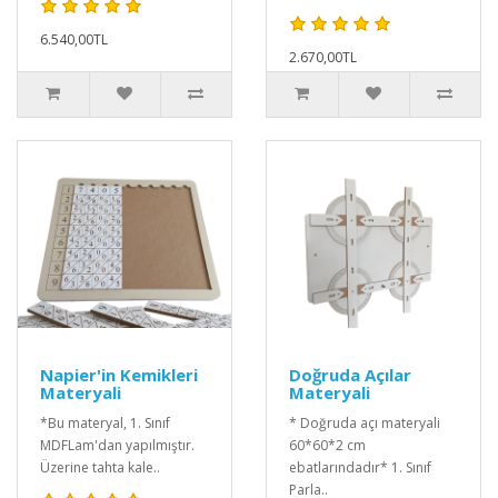
6.540,00TL
2.670,00TL
Napier'in Kemikleri
Doğruda Açılar
Materyali
Materyali
*Bu materyal, 1. Sınıf
* Doğruda açı materyali
MDFLam'dan yapılmıştır.
60*60*2 cm
Üzerine tahta kale..
ebatlarındadır* 1. Sınıf
Parla..