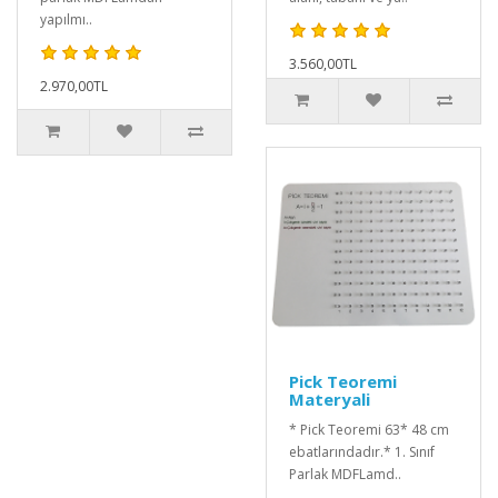
yapılmı..
3.560,00TL
2.970,00TL
Pick Teoremi
Materyali
* Pick Teoremi 63* 48 cm
ebatlarındadır.* 1. Sınıf
Parlak MDFLamd..