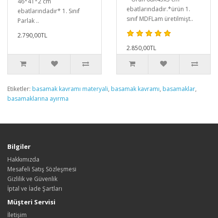
46*41*2 cm
ebatlarındadır.*ürün 1.
ebatlarındadır* 1. Sınıf
sınıf MDFLam üretilmişt..
Parlak ..
2.790,00TL
2.850,00TL
Etiketler:
basamak kavramı materyali
,
basamak kavramı
,
basamaklar
,
basamaklarına ayırma
Bilgiler
Hakkımızda
Mesafeli Satış Sözleşmesi
Gizlilik ve Güvenlik
İptal ve İade Şartları
Müşteri Servisi
İletişim