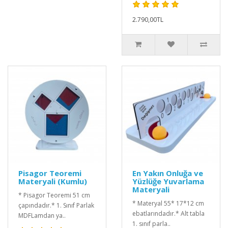
2.790,00TL
Pisagor Teoremi
En Yakın Onluğa ve
Materyali (Kumlu)
Yüzlüğe Yuvarlama
Materyali
* Pisagor Teoremi 51 cm
* Materyal 55* 17*12 cm
çapındadır.* 1. Sınıf Parlak
ebatlarındadır.* Alt tabla
MDFLamdan ya..
1. sınıf parla..