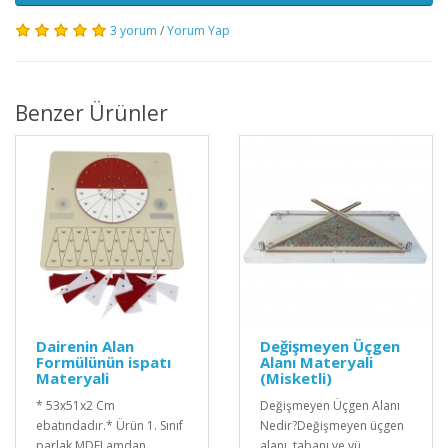
3 yorum
/
Yorum Yap
Benzer Ürünler
Dairenin Alan
Değişmeyen Üçgen
Formülünün ispatı
Alanı Materyali
Materyali
(Misketli)
* 53x51x2 Cm
Değişmeyen Üçgen Alanı
ebatındadır.* Ürün 1. Sınıf
Nedir?Değişmeyen üçgen
parlak MDFLamdan
alanı, tabanı ve yü..