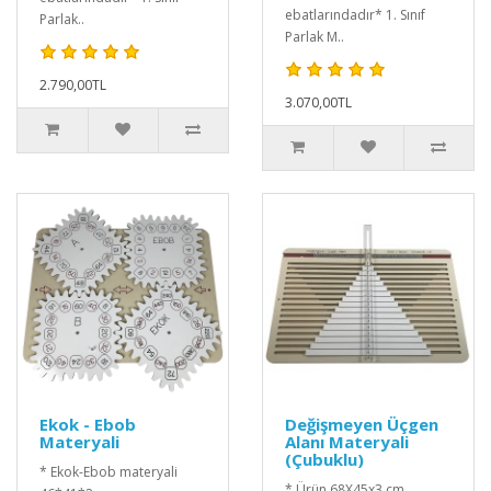
ebatlarındadır* 1. Sınıf
Parlak..
Parlak M..
2.790,00TL
3.070,00TL
Ekok - Ebob
Değişmeyen Üçgen
Materyali
Alanı Materyali
(Çubuklu)
* Ekok-Ebob materyali
* Ürün 68X45x3 cm