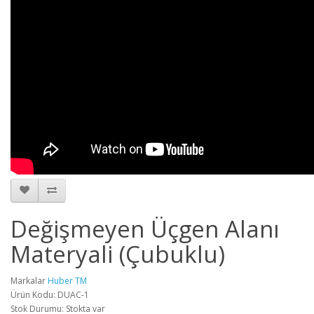
Değişmeyen Üçgen Alanı
Materyali (Çubuklu)
Markalar
Huber TM
Ürün Kodu: DUAC-1
Stok Durumu: Stokta var