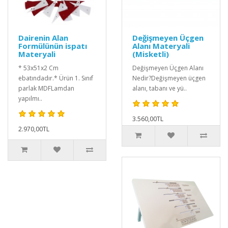
Dairenin Alan
Değişmeyen Üçgen
Formülünün ispatı
Alanı Materyali
Materyali
(Misketli)
* 53x51x2 Cm
Değişmeyen Üçgen Alanı
ebatındadır.* Ürün 1. Sınıf
Nedir?Değişmeyen üçgen
parlak MDFLamdan
alanı, tabanı ve yü..
yapılmı..
3.560,00TL
2.970,00TL