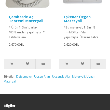
Çemberde Açı
Eşkenar Üçgen
Teoremi Materyali
Materyali
* Ürün 1. Sınıf parlak
*Bu materyal, 1. Sınıf 8
MDFLamdan yapılmıştır. *
mmMDFLam'dan
Tahta kalemi..
yapılmıştır. Üzerine tahta ..
2.670,00TL
2.620,00TL
Etiketler:
Değişmeyen Üçgen Alanı
,
Üçgende Alan Materyali
,
Üçgen
Materyali
Bilgiler