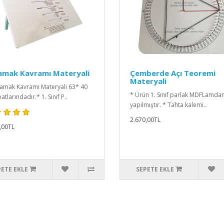
amak Kavramı Materyali
Çemberde Açı Teoremi
Materyali
amak Kavramı Materyali 63* 40
* Ürün 1. Sınıf parlak MDFLamda
tlarındadır.* 1. Sınıf P..
yapılmıştır. * Tahta kalemi..
2.670,00TL
,00TL
PETE EKLE
SEPETE EKLE