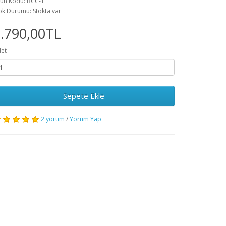
ün Kodu: BCC-1
ok Durumu: Stokta var
.790,00TL
et
Sepete Ekle
2 yorum
/
Yorum Yap