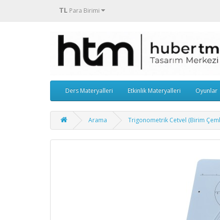
TL
Para Birimi
Ders Materyalleri
Etkinlik Materyalleri
Oyunlar
Arama
Trigonometrik Cetvel (Birim Çemb