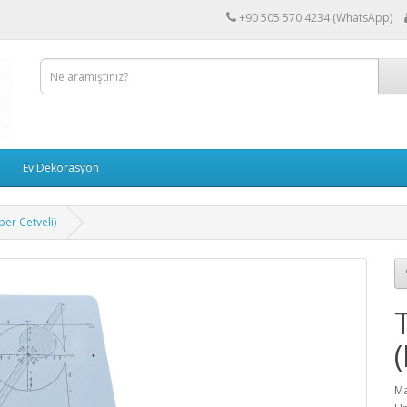
+90 505 570 4234 (WhatsApp)
Ev Dekorasyon
er Cetveli)
Ma