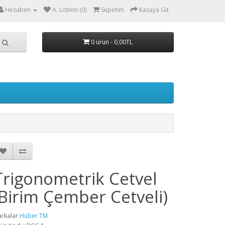
Hesabım
A. Listem (0)
Sepetim
Kasaya Git
0 ürün - 0,00TL
Trigonometrik Cetvel
(Birim Çember Cetveli)
rkalar
Huber TM