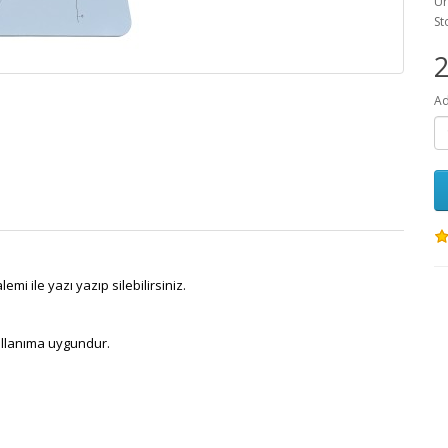
Ür
St
2
Ad
mi ile yazı yazıp silebilirsiniz.
kullanıma uygundur.