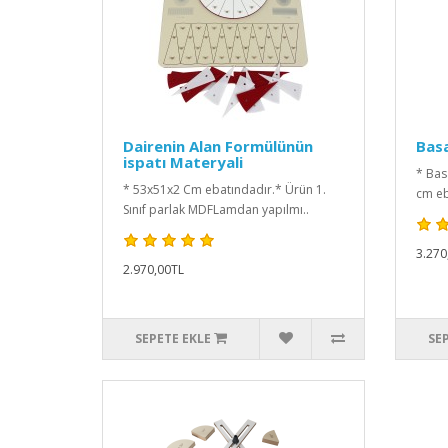
Dairenin Alan Formülünün
Bas
ispatı Materyali
* Bas
* 53x51x2 Cm ebatındadır.* Ürün 1.
cm eba
Sınıf parlak MDFLamdan yapılmı..
3.270
2.970,00TL
SEPETE EKLE
SE