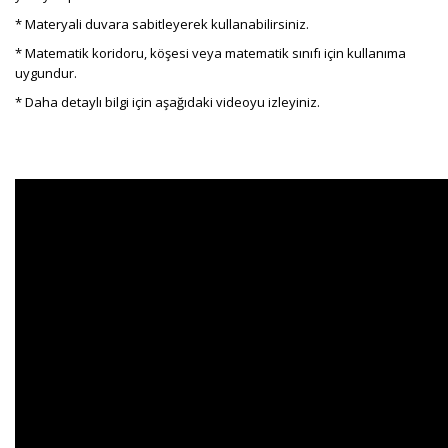
* Materyali duvara sabitleyerek kullanabilirsiniz.
* Matematik koridoru, köşesi veya matematik sınıfı için kullanıma
uygundur.
* Daha detaylı bilgi için aşağıdaki videoyu izleyiniz.