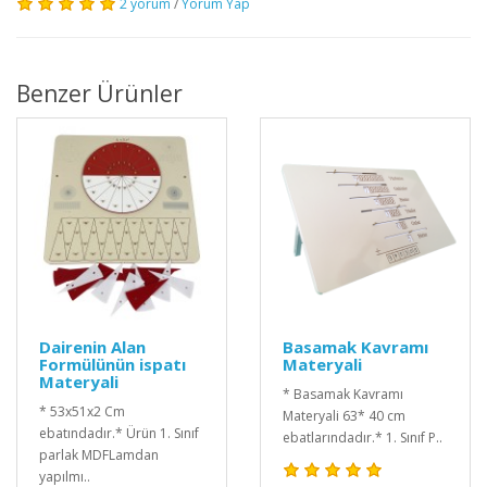
2 yorum
/
Yorum Yap
Benzer Ürünler
Dairenin Alan
Basamak Kavramı
Formülünün ispatı
Materyali
Materyali
* Basamak Kavramı
* 53x51x2 Cm
Materyali 63* 40 cm
ebatındadır.* Ürün 1. Sınıf
ebatlarındadır.* 1. Sınıf P..
parlak MDFLamdan
yapılmı..