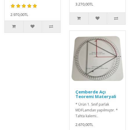
3.270,00TL
2.970,00TL
Çemberde Açı
Teoremi Materyali
* Ürün 1. Sınıf parlak
MDFLamdan yapılmıştır. *
Tahta kalemi..
2.670,00TL