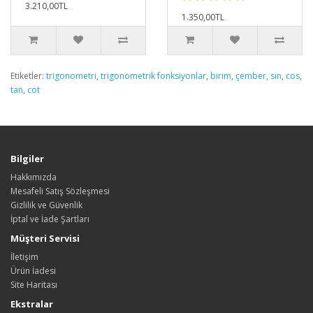
3.210,00TL
1.350,00TL
Etiketler:
trigonometri
,
trigonometrik fonksiyonlar
,
birim
,
çember
,
sin
,
cos
,
tan
,
cot
Bilgiler
Hakkımızda
Mesafeli Satış Sözleşmesi
Gizlilik ve Güvenlik
İptal ve İade Şartları
Müşteri Servisi
İletişim
Ürün İadesi
Site Haritası
Ekstralar