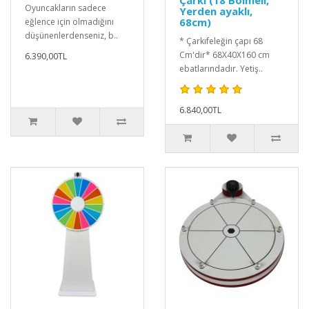
Oyuncakların sadece
Yerden ayaklı,
68cm)
eğlence için olmadığını
düşünenlerdenseniz, b..
* Çarkıfeleğin çapı 68
Cm'dir* 68X40X160 cm
6.390,00TL
ebatlarındadır. Yetiş..
6.840,00TL