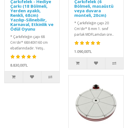
Çarkıfelek - Hediye
Çarkıfelek (6
Çarkı (18 Bölmeli,
Bölmeli, masaüstü
Yerden ayaklı,
veya duvara
Renkli, 68cm)
monteli, 20cm)
Yazılıp-Silinebilir,
* Çarkıfeleğin çapı 20
Karnaval, Etkinlik ve
Ödül Oyunu
Cm'dir* 8 mm 1. sınıf
parlak MDFLamdan üre..
* Çarkıfeleğin çapı 68
Cm'dir* 68X40X160 cm
ebatlarındadır. Yetiş..
1.090,00TL
8.830,00TL