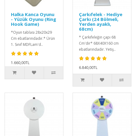
Halka Kanca Oyunu
Çarkıfelek - Hediye
- Yüzük Oyunu (Ring
Çarkı (24 Bölmeli,
Hook Game)
Yerden ayaklı,
68cm)
*Oyun tablası 28x20x29
* Çarkıfeleğin çapı 68
Cm ebatlarındadır.* Ürün
Cm'dir* 68X40X160 cm
1. Sınıf MDFLam'd..
ebatlarındadır. Yetiş..
1.660,00TL
6.840,00TL