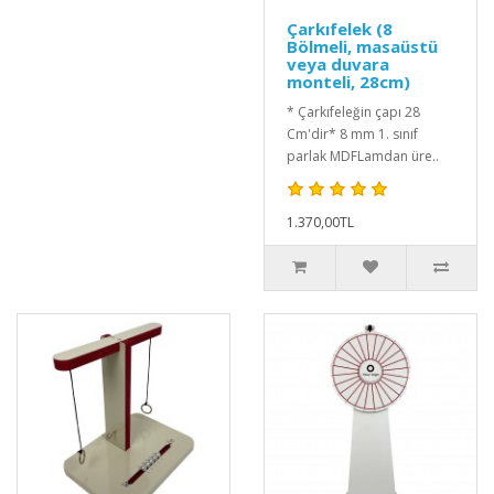
Çarkıfelek (8
Bölmeli, masaüstü
veya duvara
monteli, 28cm)
* Çarkıfeleğin çapı 28
Cm'dir* 8 mm 1. sınıf
parlak MDFLamdan üre..
1.370,00TL