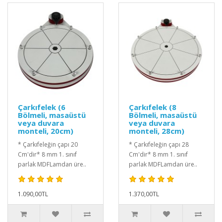
Çarkıfelek (6
Çarkıfelek (8
Bölmeli, masaüstü
Bölmeli, masaüstü
veya duvara
veya duvara
monteli, 20cm)
monteli, 28cm)
* Çarkıfeleğin çapı 20
* Çarkıfeleğin çapı 28
Cm'dir* 8 mm 1. sınıf
Cm'dir* 8 mm 1. sınıf
parlak MDFLamdan üre..
parlak MDFLamdan üre..
1.090,00TL
1.370,00TL