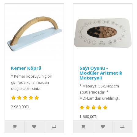
Kemer Köprü
Sayı Oyunu -
Modüler Aritmetik
* Kemer köprüyü hiç bir
Materyali
çivi, vida kullanmadan
* Materyal 55x34x2 cm
oluşturabilirsiniz..
ebatlarındadır. *
MDFLamdan üretilmişt..
2.980,00TL
1.660,00TL