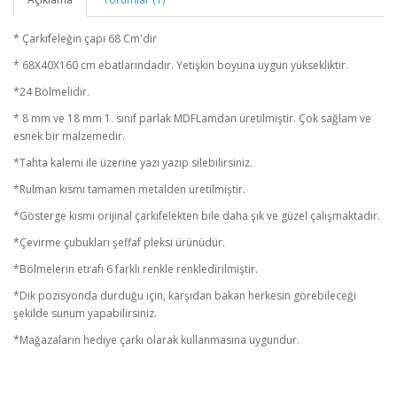
* Çarkıfeleğin çapı 68 Cm'dir
* 68X40X160 cm ebatlarındadır. Yetişkin boyuna uygun yüksekliktir.
*24 Bölmelidir.
* 8 mm ve 18 mm 1. sınıf parlak MDFLamdan üretilmiştir. Çok sağlam ve
esnek bir malzemedir.
*Tahta kalemi ile üzerine yazı yazıp silebilirsiniz.
*Rulman kısmı tamamen metalden üretilmiştir.
*Gösterge kısmı orijinal çarkıfelekten bile daha şık ve güzel çalışmaktadır.
*Çevirme çubukları şeffaf pleksi ürünüdür.
*Bölmelerin etrafı 6 farklı renkle renkledirilmiştir.
*Dik pozisyonda durduğu için, karşıdan bakan herkesin görebileceği
şekilde sunum yapabilirsiniz.
*Mağazaların hediye çarkı olarak kullanmasına uygundur.