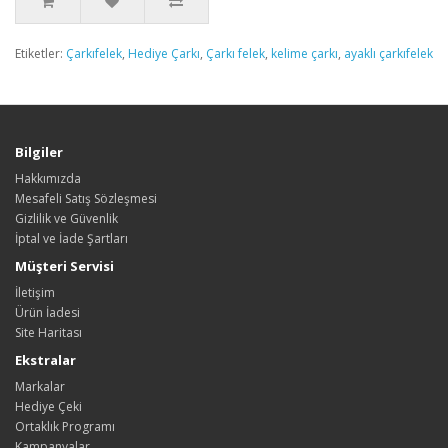
Etiketler:
Çarkıfelek
,
Hediye Çarkı
,
Çarkı felek
,
kelime çarkı
,
ayaklı çarkıfelek
Bilgiler
Hakkımızda
Mesafeli Satış Sözleşmesi
Gizlilik ve Güvenlik
İptal ve İade Şartları
Müşteri Servisi
İletişim
Ürün İadesi
Site Haritası
Ekstralar
Markalar
Hediye Çeki
Ortaklık Programı
Kampanyalar