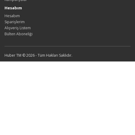
Hesabım
Hesabım
Siparişlerim
Alışveriş Listem
Bülten Aboneliği
Huber TM © 2026 - Tüm Hakları Saklıdır.