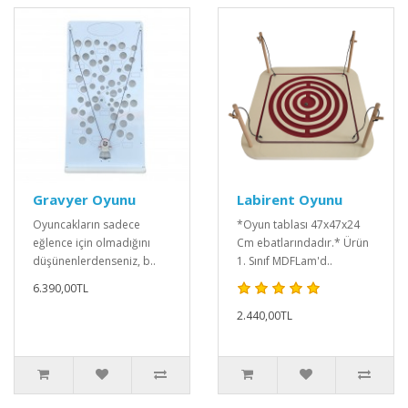
Gravyer Oyunu
Labirent Oyunu
Oyuncakların sadece
*Oyun tablası 47x47x24
eğlence için olmadığını
Cm ebatlarındadır.* Ürün
düşünenlerdenseniz, b..
1. Sınıf MDFLam'd..
6.390,00TL
2.440,00TL