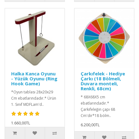
Halka Kanca Oyunu
Çarkıfelek - Hediye
- Yüzük Oyunu (Ring
Çarkı (18 Bölmeli,
Hook Game)
Duvara monteli,
Renkli, 68cm)
*Oyun tablası 28x20x29
* 68X68X5 cm
Cm ebatlarındadır.* Ürün
ebatlarındadır.*
1. Sınıf MDFLam'd..
Çarkıfeleğin çapı 68
Cm'dir*18 bölm..
1.660,00TL
6.200,00TL