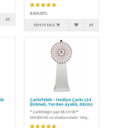
8.830,00TL
SEPETE EKLE
ük
Çarkıfelek - Hediye Çarkı (24
Bölmeli, Yerden ayaklı, 68cm)
* Çarkıfeleğin çapı 68 Cm'dir*
68X40X160 cm ebatlarındadır. Yetiş..