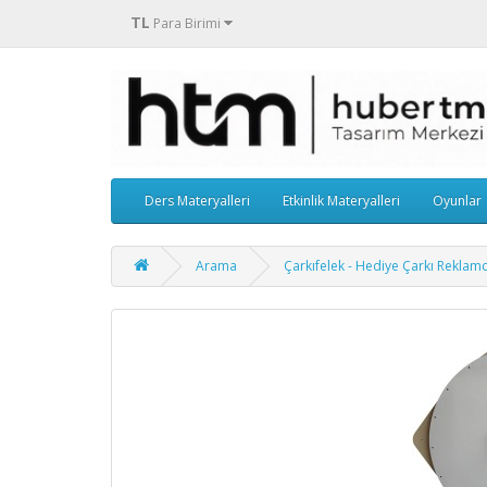
TL
Para Birimi
Ders Materyalleri
Etkinlik Materyalleri
Oyunlar
Arama
Çarkıfelek - Hediye Çarkı Reklamc