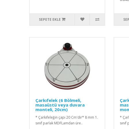
SEPETE EKLE
SE
Çarkıfelek (6 Bölmeli,
Çark
masaüstü veya duvara
mas
monteli, 20cm)
mont
* Çarkıfeleğin çapı 20 Cm'dir* 8 mm 1.
* Çar
sınıf parlak MDFLamdan üre..
sınıf