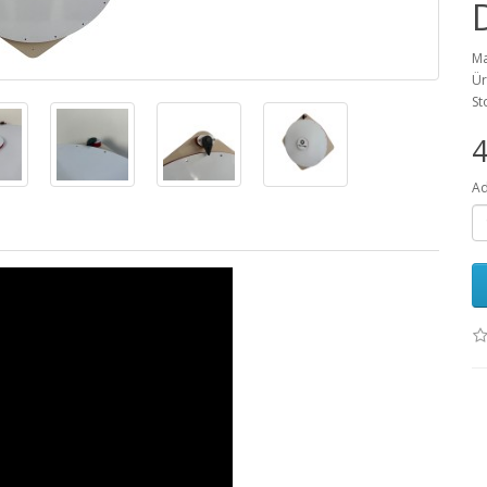
Ma
Ür
St
4
Ad