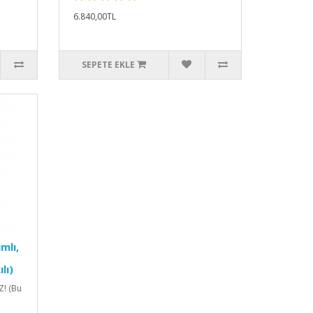
6.840,00TL
SEPETE EKLE
mlı,
lı)
Z! (Bu