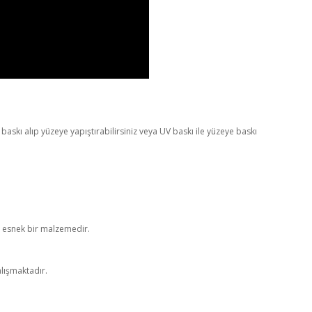
askı alıp yüzeye yapıştırabilirsiniz veya UV baskı ile yüzeye baskı
e esnek bir malzemedir.
alışmaktadır.