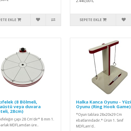
2.440,00TL
PETE EKLE
SEPETE EKLE
ıfelek (8 Bölmeli,
Halka Kanca Oyunu - Yüz
aüstü veya duvara
Oyunu (Ring Hook Game)
eli, 28cm)
*Oyun tablası 28x20x29 Cm
kıfeleğin çapı 28 Cm'dir* 8 mm 1.
ebatlarındadır.* Ürün 1. Sınıf
 parlak MDFLamdan üre..
MDFLam'd..