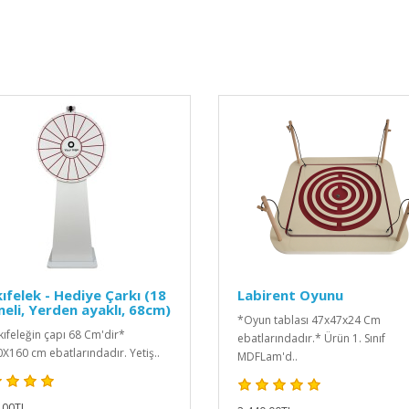
ıfelek - Hediye Çarkı (18
Labirent Oyunu
eli, Yerden ayaklı, 68cm)
*Oyun tablası 47x47x24 Cm
kıfeleğin çapı 68 Cm'dir*
ebatlarındadır.* Ürün 1. Sınıf
X160 cm ebatlarındadır. Yetiş..
MDFLam'd..
,00TL