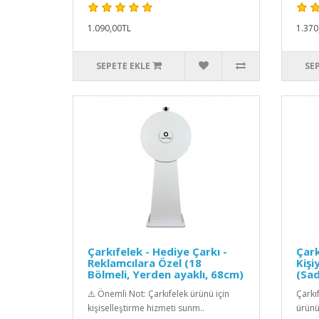
1.090,00TL
1.370
SEPETE EKLE
SE
Çarkıfelek - Hediye Çarkı -
Çark
Reklamcılara Özel (18
Kişi
Bölmeli, Yerden ayaklı, 68cm)
(Sad
⚠️ Önemli Not: Çarkıfelek ürünü için
Çarkı
kişiselleştirme hizmeti sunm..
ürünü 