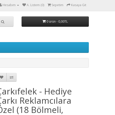
Hesabım
A. Listem (0)
Sepetim
Kasaya Git
0 ürün - 0,00TL
Çarkıfelek - Hediye
Çarkı Reklamcılara
Özel (18 Bölmeli,