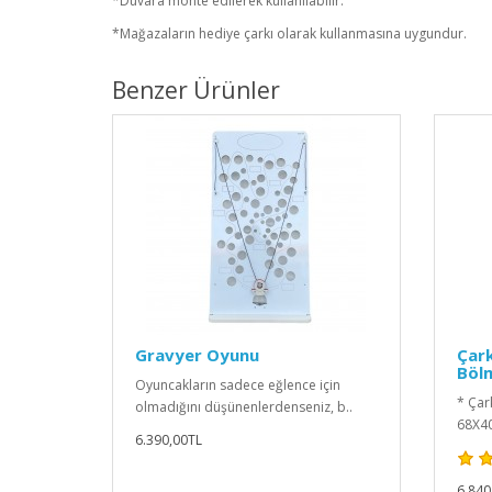
*Duvara monte edilerek kullanılabilir.
*Mağazaların hediye çarkı olarak kullanmasına uygundur.
Benzer Ürünler
Gravyer Oyunu
Çark
Bölm
Oyuncakların sadece eğlence için
* Çar
olmadığını düşünenlerdenseniz, b..
68X40
6.390,00TL
6.840