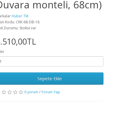
Duvara monteli, 68cm)
rkalar
Huber TM
ün Kodu: CRK-68-DB-18
ok Durumu: Stokta var
.510,00TL
et
Sepete Ekle
0 yorum
/
Yorum Yap