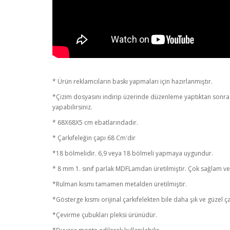
* Ürün reklamcıların baskı yapmaları için hazırlanmıştır.
*Çizim dosyasını indirip üzerinde düzenleme yaptıktan sonra b
yapabilirsiniz.
* 68X68X5 cm ebatlarındadır.
* Çarkıfeleğin çapı 68 Cm'dir
*18 bölmelidir. 6,9 veya 18 bölmeli yapmaya uygundur.
* 8 mm 1. sınıf parlak MDFLamdan üretilmiştir. Çok sağlam v
*Rulman kısmı tamamen metalden üretilmiştir.
*Gösterge kısmı orijinal çarkıfelekten bile daha şık ve güzel ç
*Çevirme çubukları pleksi ürünüdür.