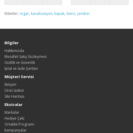
Etiketler:
rögar
,
kanalizasyon
,
kapak
,
daire
,
çember
Bilgiler
Hakkımızda
Mesafeli Satış Sözleşmesi
Gizlilik ve Güvenlik
İptal ve İade Şartları
Müşteri Servisi
İletişim
Ürün İadesi
Site Haritası
Ekstralar
Markalar
Hediye Çeki
Ortaklık Programı
Kampanyalar