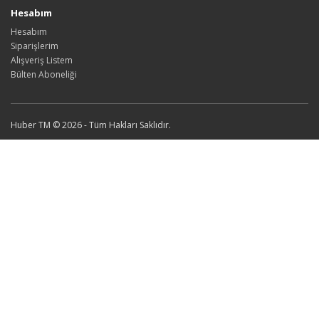
Hesabım
Hesabım
Siparişlerim
Alışveriş Listem
Bülten Aboneliği
Huber TM © 2026 - Tüm Hakları Saklıdır.