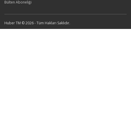
Bülten Aboneliği
Huber TM © 2026 - Tüm Hakları Saklıdır.