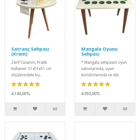
Satranç Sehpası
Mangala Oyunu
(Krem)
Sehpası
Zarif Tasarım, Pratik
* Mangala sehpasını oyun
Kullanım: 51x51x51 cm
salonlarında, oyun
ölçülerindeki bu..
koridorlarında ve etk..
4.140,00TL
4.050,00TL