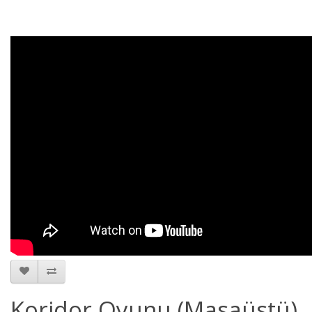
Koridor Oyunu (Masaüstü)