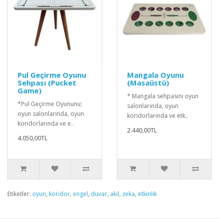
Pul Geçirme Oyunu
Mangala Oyunu
Sehpası (Pucket
(Masaüstü)
Game)
* Mangala sehpasını oyun
*Pul Geçirme Oyununu;
salonlarında, oyun
oyun salonlarında, oyun
koridorlarında ve etk..
koridorlarında ve e..
2.440,00TL
4.050,00TL
Etiketler:
oyun
,
koridor
,
engel
,
duvar
,
akıl
,
zeka
,
etkinlik