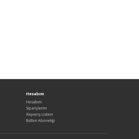
Hesabım
Hesabım
Siparişlerim
Alışveriş Listem
Bülten Aboneliği