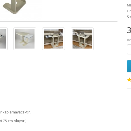
Ma
Ür
St
3
Ad
er kaplamayacaktır.
ni 75 cm oluyor.)