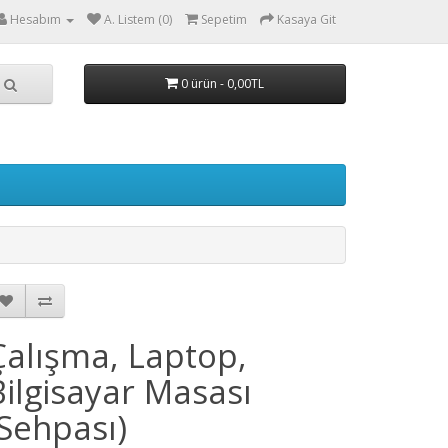
Hesabım
A. Listem (0)
Sepetim
Kasaya Git
0 ürün - 0,00TL
Çalışma, Laptop,
Bilgisayar Masası
(Sehpası)