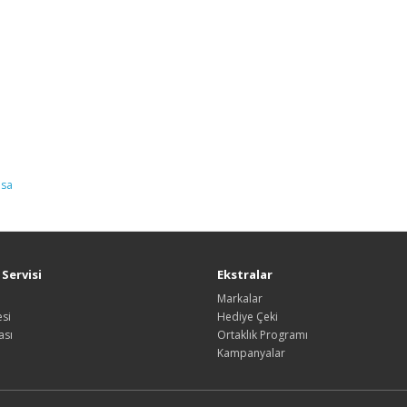
sa
Servisi
Ekstralar
Markalar
si
Hediye Çeki
ası
Ortaklık Programı
Kampanyalar