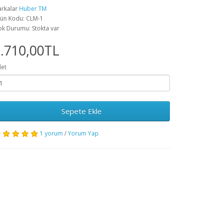
rkalar
Huber TM
ün Kodu: CLM-1
ok Durumu: Stokta var
.710,00TL
et
Sepete Ekle
1 yorum
/
Yorum Yap