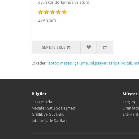
oyun koridorlarında ve etkinl..
4.050,00TL
SEPETE EKLE
Etiketler:
laptop masası
,
çalışma
,
bilgisayar
,
sehpa
,
koltuk
,
ma
Bilgiler
Müşteri 
Hakkımızda
İletişim
Mesafeli Satış Sözleşmesi
Ürün İade
Gizlilik ve Güvenlik
Site Harit
İptal ve İade Şartları