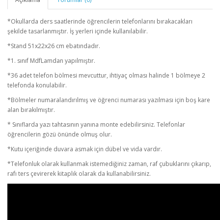
*Okullarda ders saatlerinde öğrencilerin telefonlarını bırakacakları
şekilde tasarlanmıştır. İş yerleri içinde kullanılabilir.
*Stand 51x22x26 cm ebatındadır.
*1. sınıf MdfLamdan yapılmıştır.
*36 adet telefon bölmesi mevcuttur, ihtiyaç olması halinde 1 bölmeye 2
telefonda konulabilir.
*Bölmeler numaralandırılmış ve öğrenci numarası yazılması için boş kare
alan bırakılmıştır.
* Sınıflarda yazı tahtasının yanına monte edebilirsiniz. Telefonlar
öğrencilerin gözü önünde olmuş olur.
*Kutu içeriğinde duvara asmak için dübel ve vida vardır.
*Telefonluk olarak kullanmak istemediğiniz zaman, raf çubuklarını çıkarıp,
rafı ters çevirerek kitaplık olarak da kullanabilirsiniz.