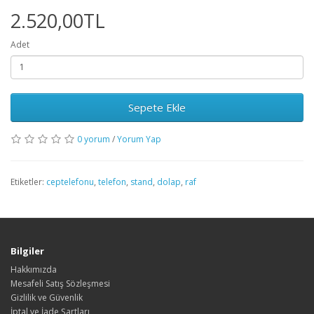
2.520,00TL
Adet
Sepete Ekle
0 yorum
/
Yorum Yap
Etiketler:
ceptelefonu
,
telefon
,
stand
,
dolap
,
raf
Bilgiler
Hakkımızda
Mesafeli Satış Sözleşmesi
Gizlilik ve Güvenlik
İptal ve İade Şartları