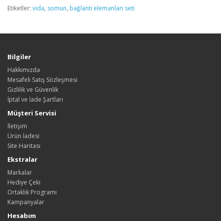
Etiketler:
vida
,
somun
,
bağlantı elemanları seti
Bilgiler
Hakkımızda
Mesafeli Satış Sözleşmesi
Gizlilik ve Güvenlik
İptal ve İade Şartları
Müşteri Servisi
İletişim
Ürün İadesi
Site Haritası
Ekstralar
Markalar
Hediye Çeki
Ortaklık Programı
Kampanyalar
Hesabım