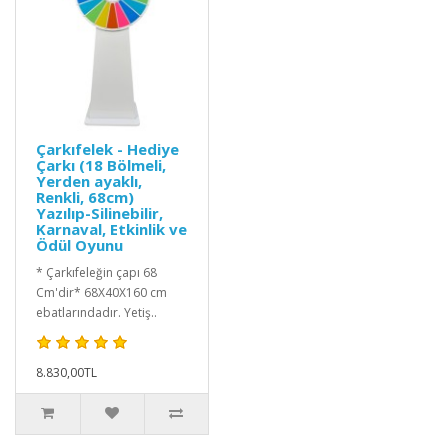
Çarkıfelek - Hediye
Çarkı (18 Bölmeli,
Yerden ayaklı,
Renkli, 68cm)
Yazılıp-Silinebilir,
Karnaval, Etkinlik ve
Ödül Oyunu
* Çarkıfeleğin çapı 68
Cm'dir* 68X40X160 cm
ebatlarındadır. Yetiş..
8.830,00TL