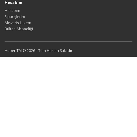
Hesabım
Hesabım
Siparişlerim
Alışveriş Listem
Bülten Aboneliği
Huber TM © 2026 - Tüm Hakları Saklıdır.