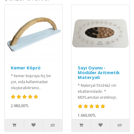
Kemer Köprü
Sayı Oyunu -
Modüler Aritmetik
* Kemer köprüyü hiç bir
Materyali
çivi, vida kullanmadan
* Materyal 55x34x2 cm
oluşturabilirsiniz..
ebatlarındadır. *
MDFLamdan üretilmişt..
2.980,00TL
1.660,00TL