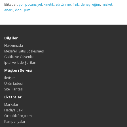
Etiketler:
yol
,
potansiyel
,
kinetik
,
sürtünme
,
fizik
,
deney
,
eğim
,
misket
,
enerji
,
dönüşüm
Bilgiler
Hakkımızda
Mesafeli Satış Sözleşmesi
Gizlilik ve Güvenlik
İptal ve İade Şartları
Müşteri Servisi
İletişim
Ürün İadesi
Site Haritası
Ekstralar
Markalar
Hediye Çeki
Ortaklık Programı
Kampanyalar