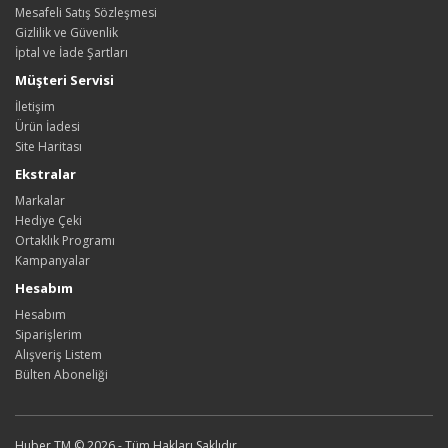
Mesafeli Satış Sözleşmesi
Gizlilik ve Güvenlik
İptal ve İade Şartları
Müşteri Servisi
İletişim
Ürün İadesi
Site Haritası
Ekstralar
Markalar
Hediye Çeki
Ortaklık Programı
Kampanyalar
Hesabım
Hesabım
Siparişlerim
Alışveriş Listem
Bülten Aboneliği
Huber TM © 2026 - Tüm Hakları Saklıdır.