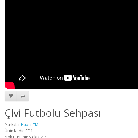
Çivi Futbolu Sehpası
Markalar
Huber TM
Ürün Kodu: CF-1
Stok Durumu: Stokta var