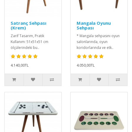
Satranç Sehpası
Mangala Oyunu
(Krem)
Sehpası
Zarif Tasarım, Pratik
* Mangala sehpasını oyun
Kullanım: 51x51x51 cm
salonlarında, oyun
ölçülerindeki bu..
koridorlarında ve etk..
4.140,00TL
4.050,00TL