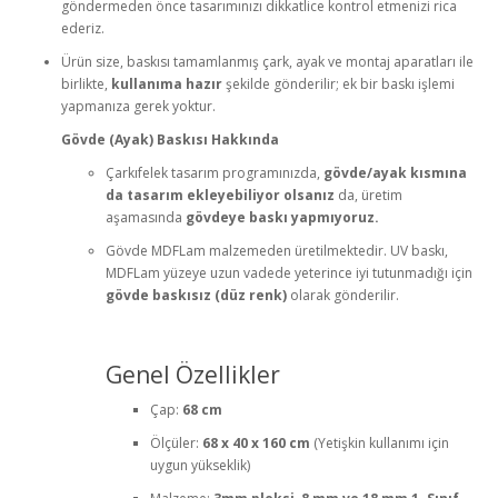
göndermeden önce tasarımınızı dikkatlice kontrol etmenizi rica
ederiz.
Ürün size, baskısı tamamlanmış çark, ayak ve montaj aparatları ile
birlikte,
kullanıma hazır
şekilde gönderilir; ek bir baskı işlemi
yapmanıza gerek yoktur.
Gövde (Ayak) Baskısı Hakkında
Çarkıfelek tasarım programınızda,
gövde/ayak kısmına
da tasarım ekleyebiliyor olsanız
da, üretim
aşamasında
gövdeye baskı yapmıyoruz.
Gövde MDFLam malzemeden üretilmektedir. UV baskı,
MDFLam yüzeye uzun vadede yeterince iyi tutunmadığı için
gövde baskısız (düz renk)
olarak gönderilir.
Genel Özellikler
Çap:
68 cm
Ölçüler:
68 x 40 x 160 cm
(Yetişkin kullanımı için
uygun yükseklik)