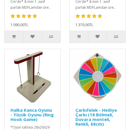
Cm'dir* 8 mm 1. sınıf
Cm'dir* 8 mm 1. sınıf
parlak MDFLamdan üre..
parlak MDFLamdan üre..
1.090,00TL
1.370,00TL
Halka Kanca Oyunu
Çarkıfelek - Hediye
- Yüzük Oyunu (Ring
Çarkı (18 Bölmeli,
Hook Game)
Duvara monteli,
Renkli, 68cm)
*Oyun tablası 28x20x29