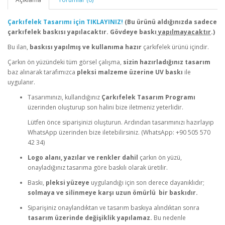
Çarkıfelek Tasarımı için TIKLAYINIZ!
(Bu ürünü aldığınızda sadece
çarkıfelek baskısı yapılacaktır. Gövdeye baskı
yapılmayacaktır
.)
Bu ilan,
baskısı yapılmış ve kullanıma hazır
çarkıfelek ürünü içindir.
Çarkın ön yüzündeki tüm görsel çalışma,
sizin hazırladığınız tasarım
baz alınarak tarafımızca
pleksi malzeme üzerine UV baskı
ile
uygulanır.
Tasarımınızı, kullandığınız
Çarkıfelek Tasarım Programı
üzerinden oluşturup son halini bize iletmeniz yeterlidir.
Lütfen önce siparişinizi oluşturun. Ardından tasarımınızı hazırlayıp
WhatsApp üzerinden bize iletebilirsiniz. (WhatsApp: +90 505 570
42 34)
Logo alanı, yazılar ve renkler dahil
çarkın ön yüzü,
onayladığınız tasarıma göre baskılı olarak üretilir.
Baskı,
pleksi yüzeye
uygulandığı için son derece dayanıklıdır;
solmaya ve silinmeye karşı uzun ömürlü bir baskıdır.
Siparişiniz onaylandıktan ve tasarım baskıya alındıktan sonra
tasarım üzerinde değişiklik yapılamaz.
Bu nedenle