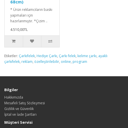
68cm)
* Ürün reklamcıların baskı
yapmaları için
hazırlanmıştır. *Çizim ..
4.510,00TL
Etiketler:
Çarkıfelek
,
Hediye Çarkı
,
Çarkı felek
,
kelime çarkı
,
ayaklı
çarkıfelek
,
reklam
,
özelleştirilebilir
,
online
,
program
Bilgiler
Hakkımızda
Mesafeli Satış Sözleşmesi
Gizlilik ve Güvenlik
İptal ve İade Şartları
Müşteri Servisi