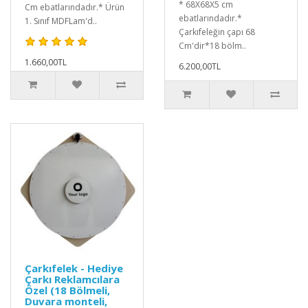
* 68X68X5 cm
Cm ebatlarındadır.* Ürün
ebatlarındadır.*
1. Sınıf MDFLam'd..
Çarkıfeleğin çapı 68
Cm'dir*18 bölm..
1.660,00TL
6.200,00TL
Çarkıfelek - Hediye
Çarkı Reklamcılara
Özel (18 Bölmeli,
Duvara monteli,