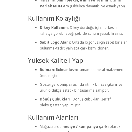
Malzeme:
3mm pleksi,
8 mm ve 18 mm 1. Sınıf
Parlak MDFLam
(Oldukça dayanıklı ve esnek yapı)
Kullanım Kolaylığı
Dikey Kullanım:
Dikey durduğu için, herkesin
rahatça görebileceği şekilde sunum yapabilirsiniz.
Sabit Logo Alanı:
Ortada logonuz için sabit bir alan
bulunmaktadır; yalnızca çark kısmı döner.
Yüksek Kaliteli Yapı
Rulman:
Rulman kısmı tamamen metal malzemeden
üretilmiştir.
Gösterge, dönüş sırasında ritmik bir ses çıkarır ve
ürün oldukça estetik bir tasarıma sahiptir.
Dönüş Çubukları:
Dönüş çubukları şeffaf
pleksiglastan yapılmıştır.
Kullanım Alanları
Mağazalarda
hediye / kampanya çarkı
olarak