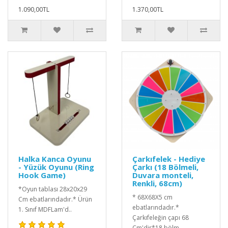
1.090,00TL
1.370,00TL
Halka Kanca Oyunu
Çarkıfelek - Hediye
- Yüzük Oyunu (Ring
Çarkı (18 Bölmeli,
Hook Game)
Duvara monteli,
Renkli, 68cm)
*Oyun tablası 28x20x29
* 68X68X5 cm
Cm ebatlarındadır.* Ürün
ebatlarındadır.*
1. Sınıf MDFLam'd..
Çarkıfeleğin çapı 68
Cm'dir*18 bölm..