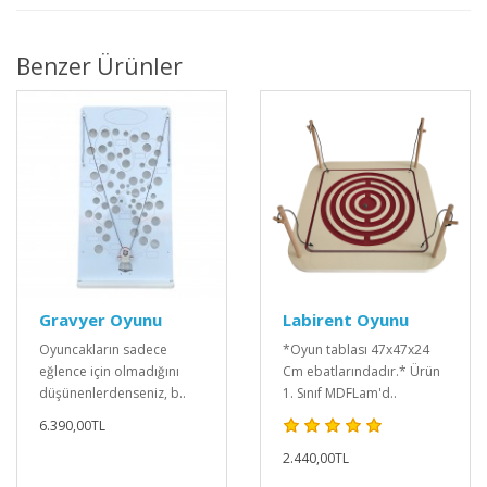
Benzer Ürünler
Gravyer Oyunu
Labirent Oyunu
Oyuncakların sadece
*Oyun tablası 47x47x24
eğlence için olmadığını
Cm ebatlarındadır.* Ürün
düşünenlerdenseniz, b..
1. Sınıf MDFLam'd..
6.390,00TL
2.440,00TL