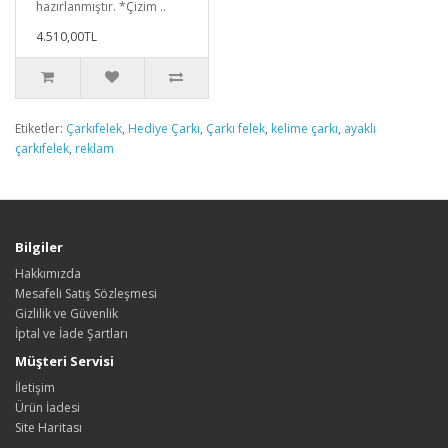
hazırlanmıştır. *Çizim ..
4.510,00TL
Etiketler:
Çarkıfelek
,
Hediye Çarkı
,
Çarkı felek
,
kelime çarkı
,
ayaklı
çarkıfelek
,
reklam
Bilgiler
Hakkımızda
Mesafeli Satış Sözleşmesi
Gizlilik ve Güvenlik
İptal ve İade Şartları
Müşteri Servisi
İletişim
Ürün İadesi
Site Haritası