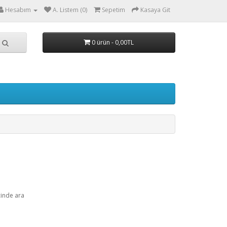
Hesabım
A. Listem (0)
Sepetim
Kasaya Git
0 ürün - 0,00TL
çinde ara