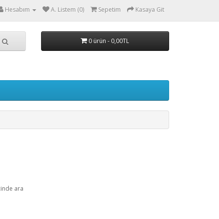
Hesabım
A. Listem (0)
Sepetim
Kasaya Git
0 ürün - 0,00TL
çinde ara