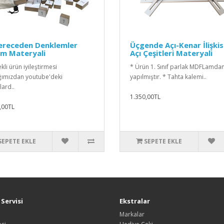
Dereceden Denklemler
Üçgende Açı-Kenar İlişkis
im Materyali
Açı Çeşitleri Materyali
kli ürün iyileştirmesi
* Ürün 1. Sınıf parlak MDFLamda
ğımızdan youtube'deki
yapılmıştır. * Tahta kalemi..
lard..
1.350,00TL
,00TL
SEPETE EKLE
SEPETE EKLE
Servisi
Ekstralar
Markalar