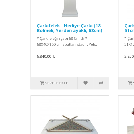
Çarkıfelek - Hediye Çarkı (18
Çark
Bölmeli, Yerden ayaklı, 68cm)
51c
* Çarkıfeleğin çapı 68 Cm'dir*
* Çar
68X40X160 cm ebatlarındadır. Yeti..
51X17
6.840,00TL
2.850
SEPETE EKLE