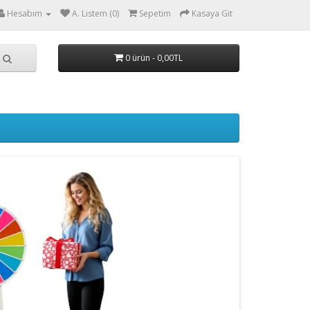
Hesabım
A. Listem (0)
Sepetim
Kasaya Git
0 ürün - 0,00TL