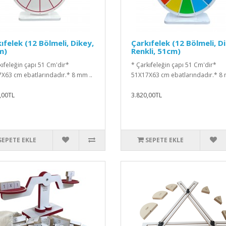
ıfelek (12 Bölmeli, Dikey,
Çarkıfelek (12 Bölmeli, D
m)
Renkli, 51cm)
kıfeleğin çapı 51 Cm'dir*
* Çarkıfeleğin çapı 51 Cm'dir*
X63 cm ebatlarındadır.* 8 mm ..
51X17X63 cm ebatlarındadır.* 8 
,00TL
3.820,00TL
SEPETE EKLE
SEPETE EKLE