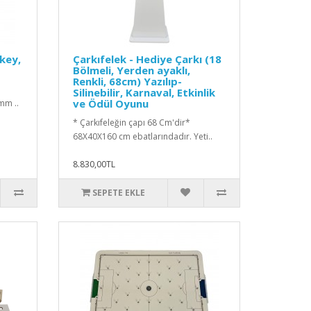
ikey,
Çarkıfelek - Hediye Çarkı (18
Bölmeli, Yerden ayaklı,
Renkli, 68cm) Yazılıp-
Silinebilir, Karnaval, Etkinlik
ve Ödül Oyunu
mm ..
* Çarkıfeleğin çapı 68 Cm'dir*
68X40X160 cm ebatlarındadır. Yeti..
8.830,00TL
SEPETE EKLE