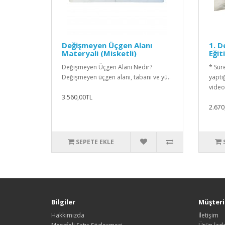
Değişmeyen Üçgen Alanı
1. 
Materyali (Misketli)
Eğit
Değişmeyen Üçgen Alanı Nedir?
* Süre
Değişmeyen üçgen alanı, tabanı ve yü..
yaptı
video
3.560,00TL
2.670
SEPETE EKLE
Bilgiler
Müşteri 
Hakkımızda
İletişim