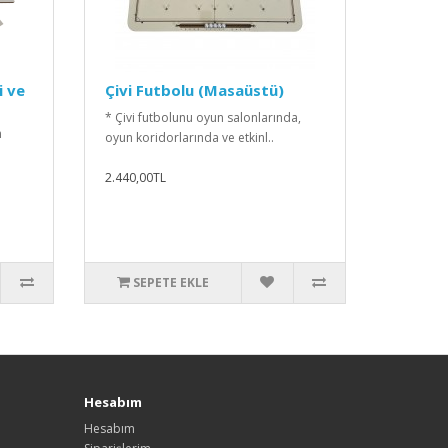
i ve
Çivi Futbolu (Masaüstü)
* Çivi futbolunu oyun salonlarında,
n
oyun koridorlarında ve etkinl..
2.440,00TL
SEPETE EKLE
Hesabım
Hesabım