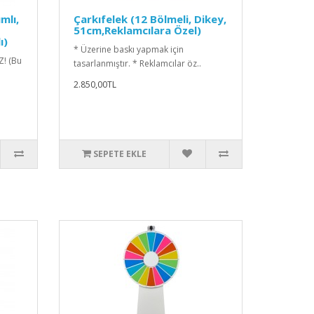
mlı,
Çarkıfelek (12 Bölmeli, Dikey,
51cm,Reklamcılara Özel)
ı)
* Üzerine baskı yapmak için
Z! (Bu
tasarlanmıştır. * Reklamcılar öz..
2.850,00TL
SEPETE EKLE