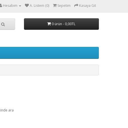
Hesabım
A. Listem (0)
Sepetim
Kasaya Git
0 ürün - 0,00TL
çinde ara