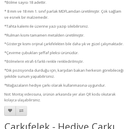
*Bölme sayısı 18 adettir.
* 8 mm ve 18 mm 1. sınıf parlak MDFLamdan üretilmiştir. Çok sağlam
ve esnek bir malzemedir.
*Tahta kalemi ile üzerine yazı yazıp silebilirsiniz.
*Rulman kısmı tamamen metalden üretilmiştir.
*Gösterge kısmı orijinal çarkıfelekten bile daha şık ve güzel çalışmaktadır.
*Çevirme çubukları şeffaf pleksi ürünüdür.
*Bölmelerin etrafı 6 farklı renkle renkledirilmiştir.
*Dik pozisyonda durduğu için, karşıdan bakan herkesin görebileceği
şekilde sunum yapabilirsiniz.
*Mağazaların hediye çarkı olarak kullanmasına uygundur.
Not:
Montaj videosuna, ürünün arkasında yer alan QR kodu okutarak
kolayca ulaşabilirsiniz.
Çarkıfelek - Hediye Çarkı