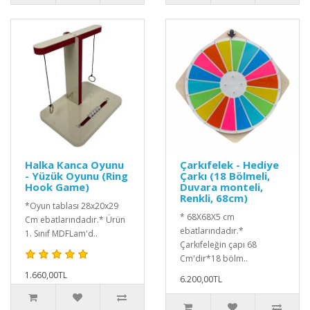
Halka Kanca Oyunu
Çarkıfelek - Hediye
- Yüzük Oyunu (Ring
Çarkı (18 Bölmeli,
Hook Game)
Duvara monteli,
Renkli, 68cm)
*Oyun tablası 28x20x29
* 68X68X5 cm
Cm ebatlarındadır.* Ürün
ebatlarındadır.*
1. Sınıf MDFLam'd..
Çarkıfeleğin çapı 68
Cm'dir*18 bölm..
1.660,00TL
6.200,00TL