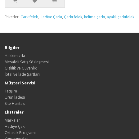
Etiketler:
Çarkıfelek
,
Hediye Çarkı
,
Çarkı felek
,
kelime çarkı
,
ayaklı çarkıfelek
Bilgiler
Hakkımızda
Mesafeli Satış Sözleşmesi
Gizlilik ve Güvenlik
İptal ve İade Şartları
Müşteri Servisi
İletişim
Ürün İadesi
Site Haritası
Ekstralar
Markalar
Hediye Çeki
Ortaklık Programı
Kampanyalar