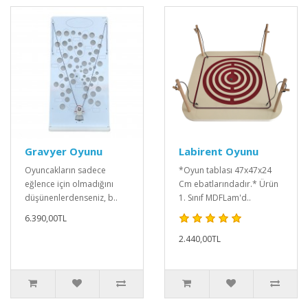
Gravyer Oyunu
Labirent Oyunu
Oyuncakların sadece
*Oyun tablası 47x47x24
eğlence için olmadığını
Cm ebatlarındadır.* Ürün
düşünenlerdenseniz, b..
1. Sınıf MDFLam'd..
6.390,00TL
2.440,00TL