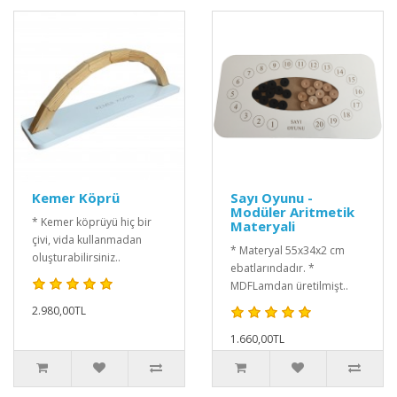
Kemer Köprü
Sayı Oyunu -
Modüler Aritmetik
* Kemer köprüyü hiç bir
Materyali
çivi, vida kullanmadan
* Materyal 55x34x2 cm
oluşturabilirsiniz..
ebatlarındadır. *
MDFLamdan üretilmişt..
2.980,00TL
1.660,00TL