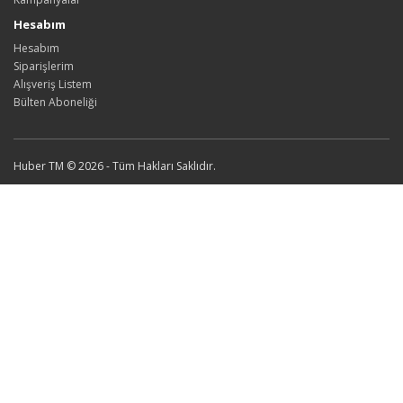
Hesabım
Hesabım
Siparişlerim
Alışveriş Listem
Bülten Aboneliği
Huber TM © 2026 - Tüm Hakları Saklıdır.