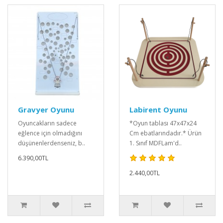
Gravyer Oyunu
Labirent Oyunu
Oyuncakların sadece
*Oyun tablası 47x47x24
eğlence için olmadığını
Cm ebatlarındadır.* Ürün
düşünenlerdenseniz, b..
1. Sınıf MDFLam'd..
6.390,00TL
2.440,00TL