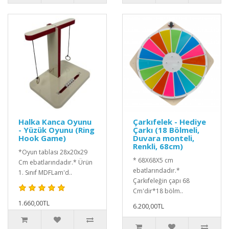
Halka Kanca Oyunu
Çarkıfelek - Hediye
- Yüzük Oyunu (Ring
Çarkı (18 Bölmeli,
Hook Game)
Duvara monteli,
Renkli, 68cm)
*Oyun tablası 28x20x29
* 68X68X5 cm
Cm ebatlarındadır.* Ürün
ebatlarındadır.*
1. Sınıf MDFLam'd..
Çarkıfeleğin çapı 68
Cm'dir*18 bölm..
1.660,00TL
6.200,00TL