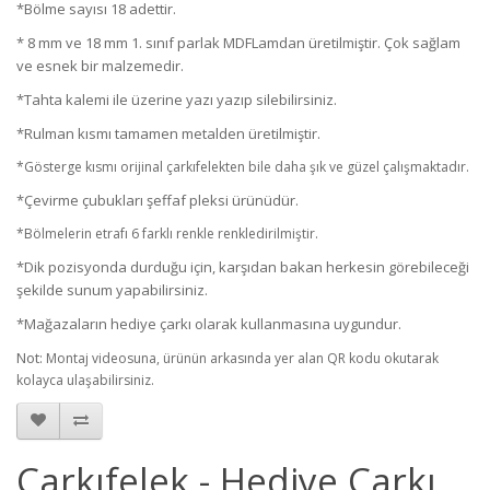
*Bölme sayısı 18 adettir.
* 8 mm ve 18 mm 1. sınıf parlak MDFLamdan üretilmiştir. Çok sağlam
ve esnek bir malzemedir.
*Tahta kalemi ile üzerine yazı yazıp silebilirsiniz.
*Rulman kısmı tamamen metalden üretilmiştir.
*Gösterge kısmı orijinal çarkıfelekten bile daha şık ve güzel çalışmaktadır.
*Çevirme çubukları şeffaf pleksi ürünüdür.
*Bölmelerin etrafı 6 farklı renkle renkledirilmiştir.
*Dik pozisyonda durduğu için, karşıdan bakan herkesin görebileceği
şekilde sunum yapabilirsiniz.
*Mağazaların hediye çarkı olarak kullanmasına uygundur.
Not:
Montaj videosuna, ürünün arkasında yer alan QR kodu okutarak
kolayca ulaşabilirsiniz.
Çarkıfelek - Hediye Çarkı