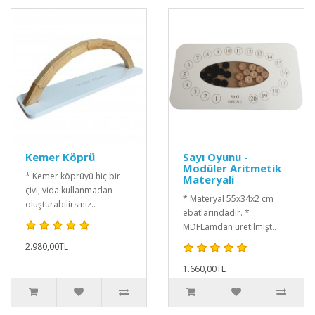
Kemer Köprü
Sayı Oyunu -
Modüler Aritmetik
* Kemer köprüyü hiç bir
Materyali
çivi, vida kullanmadan
* Materyal 55x34x2 cm
oluşturabilirsiniz..
ebatlarındadır. *
MDFLamdan üretilmişt..
2.980,00TL
1.660,00TL