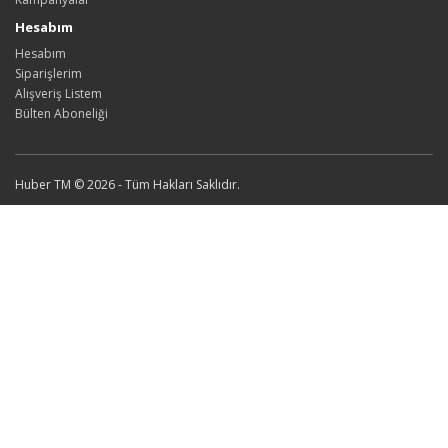
Hesabım
Hesabım
Siparişlerim
Alışveriş Listem
Bülten Aboneliği
Huber TM © 2026 - Tüm Hakları Saklıdır.