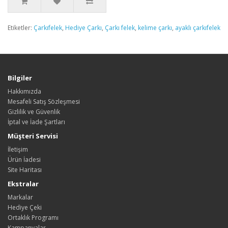
Etiketler:
Çarkıfelek
,
Hediye Çarkı
,
Çarkı felek
,
kelime çarkı
,
ayaklı çarkıfelek
Bilgiler
Hakkımızda
Mesafeli Satış Sözleşmesi
Gizlilik ve Güvenlik
İptal ve İade Şartları
Müşteri Servisi
İletişim
Ürün İadesi
Site Haritası
Ekstralar
Markalar
Hediye Çeki
Ortaklık Programı
Kampanyalar