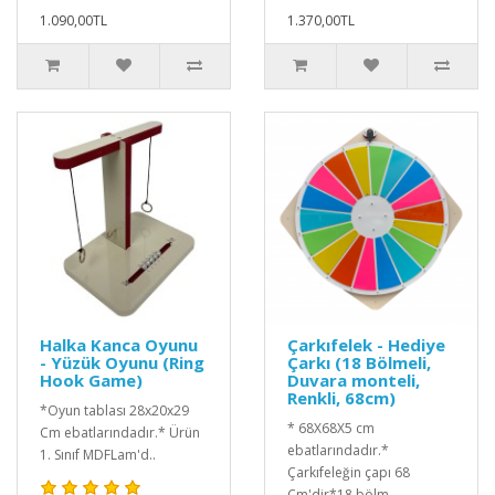
1.090,00TL
1.370,00TL
Halka Kanca Oyunu
Çarkıfelek - Hediye
- Yüzük Oyunu (Ring
Çarkı (18 Bölmeli,
Hook Game)
Duvara monteli,
Renkli, 68cm)
*Oyun tablası 28x20x29
* 68X68X5 cm
Cm ebatlarındadır.* Ürün
ebatlarındadır.*
1. Sınıf MDFLam'd..
Çarkıfeleğin çapı 68
Cm'dir*18 bölm..