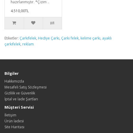
hazırlanmıştır. *Çizim ..
4.510,00TL
Etiketler:
Çarkıfelek
,
Hediye Çarkı
,
Çarkı felek
,
kelime çarkı
,
ayaklı
çarkıfelek
,
reklam
Bilgiler
Hakkımızda
Mesafeli Satış Sözleşmesi
Gizlilik ve Güvenlik
İptal ve İade Şartları
Müşteri Servisi
İletişim
Ürün İadesi
Site Haritası