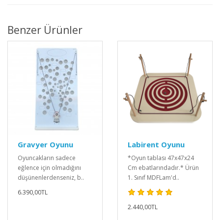
Benzer Ürünler
Gravyer Oyunu
Labirent Oyunu
Oyuncakların sadece
*Oyun tablası 47x47x24
eğlence için olmadığını
Cm ebatlarındadır.* Ürün
düşünenlerdenseniz, b..
1. Sınıf MDFLam'd..
6.390,00TL
2.440,00TL