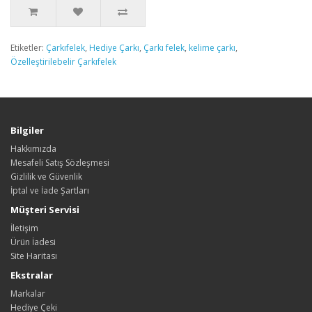
Etiketler:
Çarkıfelek
,
Hediye Çarkı
,
Çarkı felek
,
kelime çarkı
,
Özelleştirilebelir Çarkıfelek
Bilgiler
Hakkımızda
Mesafeli Satış Sözleşmesi
Gizlilik ve Güvenlik
İptal ve İade Şartları
Müşteri Servisi
İletişim
Ürün İadesi
Site Haritası
Ekstralar
Markalar
Hediye Çeki