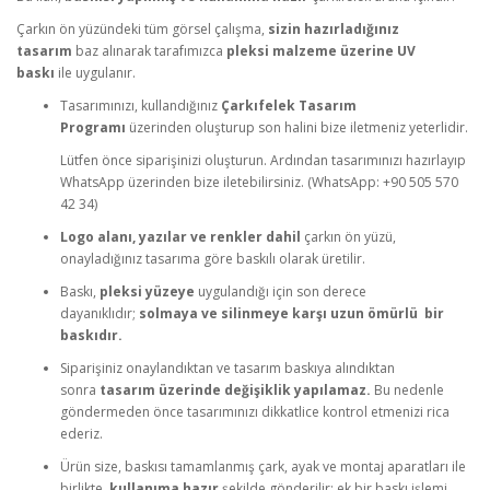
Çarkın ön yüzündeki tüm görsel çalışma,
sizin hazırladığınız
tasarım
baz alınarak tarafımızca
pleksi malzeme üzerine UV
baskı
ile uygulanır.
Tasarımınızı, kullandığınız
Çarkıfelek Tasarım
Programı
üzerinden oluşturup son halini bize iletmeniz yeterlidir.
Lütfen önce siparişinizi oluşturun. Ardından tasarımınızı hazırlayıp
WhatsApp üzerinden bize iletebilirsiniz. (WhatsApp: +90 505 570
42 34)
Logo alanı, yazılar ve renkler dahil
çarkın ön yüzü,
onayladığınız tasarıma göre baskılı olarak üretilir.
Baskı,
pleksi yüzeye
uygulandığı için son derece
dayanıklıdır;
solmaya ve silinmeye karşı uzun ömürlü bir
baskıdır.
Siparişiniz onaylandıktan ve tasarım baskıya alındıktan
sonra
tasarım üzerinde değişiklik yapılamaz.
Bu nedenle
göndermeden önce tasarımınızı dikkatlice kontrol etmenizi rica
ederiz.
Ürün size, baskısı tamamlanmış çark, ayak ve montaj aparatları ile
birlikte,
kullanıma hazır
şekilde gönderilir; ek bir baskı işlemi