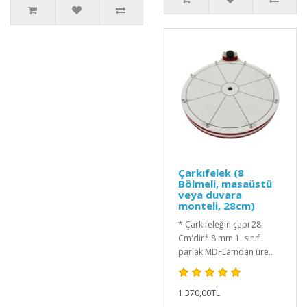
Çarkıfelek (8
Bölmeli, masaüstü
veya duvara
monteli, 28cm)
* Çarkıfeleğin çapı 28
Cm'dir* 8 mm 1. sınıf
parlak MDFLamdan üre..
1.370,00TL