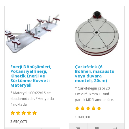
Enerji Dönüşümleri,
Çarkıfelek (6
Potansiyel Enerji,
Bölmeli, masaüstü
Kinetik Enerji ve
veya duvara
Sürtünme Kuvveti
monteli, 20cm)
Materyali
* Çarkıfeleğin çapı 20
* Materyal 100x22x15 cm
Cm'dir* 8 mm 1. sınıf
ebatlarındadır. *Her yolda
parlak MDFLamdan üre..
4 noktada..
1.090,00TL
3.650,00TL