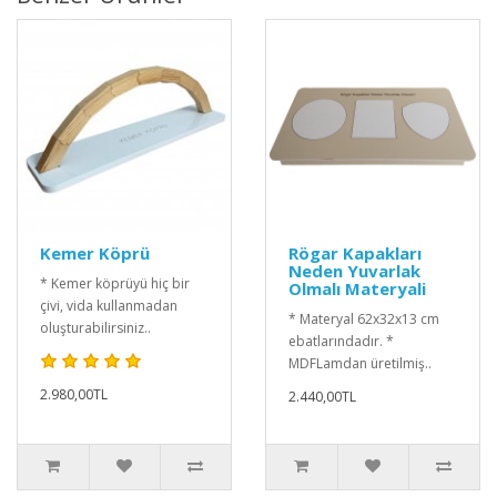
Kemer Köprü
Rögar Kapakları
Neden Yuvarlak
* Kemer köprüyü hiç bir
Olmalı Materyali
çivi, vida kullanmadan
* Materyal 62x32x13 cm
oluşturabilirsiniz..
ebatlarındadır. *
MDFLamdan üretilmiş..
2.980,00TL
2.440,00TL