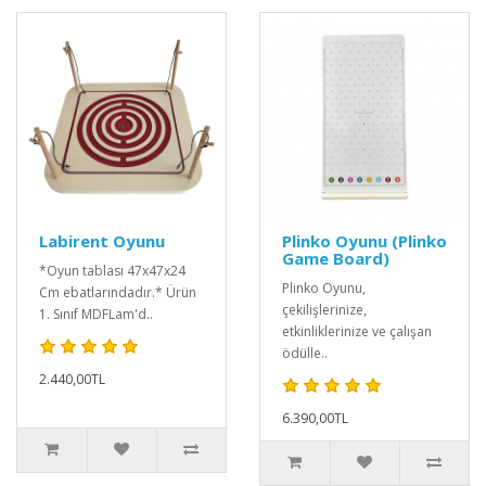
Labirent Oyunu
Plinko Oyunu (Plinko
Game Board)
*Oyun tablası 47x47x24
Plinko Oyunu,
Cm ebatlarındadır.* Ürün
çekilişlerinize,
1. Sınıf MDFLam'd..
etkinliklerinize ve çalışan
ödülle..
2.440,00TL
6.390,00TL