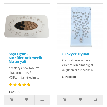
Sayı Oyunu -
Gravyer Oyunu
Modüler Aritmetik
Oyuncakların sadece
Materyali
eğlence için olmadığını
* Materyal 55x34x2 cm
düşünenlerdenseniz, b..
ebatlarındadır. *
6.390,00TL
MDFLamdan üretilmişt..
1.660,00TL